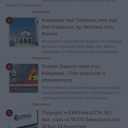
πραγματοποιηθεί από τη Δευτέρα 10 έως και την
Τετάρτη 12 Αυγούστου...
Περισσότερα...
Καλαμαριά: Ιερά Πανήγυρις στον Ιερό
Ναό Κοιμήσεως της Θεοτόκου στον
Φοίνικα
Με λαμπρότητα εορτάζει την Κοίμηση της Υπεραγίας
Θεοτόκου ο ομώνυμος Ιερός Ναός στον Φοίνικα
Καλαμαριάς, ο οποίος ανακοίνωσε το πρόγραμμα...
Περισσότερα...
Έκτακτη διακοπή νερού στην
Καλαμαριά – Πότε αναμένεται η
αποκατάσταση
Έκτακτη διακοπή υδροδότησης βρίσκεται σε εξέλιξη
σήμερα, Κυριακή 9 Αυγούστου, στην Καλαμαριά.Το
πρόβλημα εντοπίζεται στην οδό Λαοδικείας...
Περισσότερα...
Πληρωμές e-ΕΦΚΑ και ΔΥΠΑ: 56,7
εκατ. ευρώ σε 58.370 δικαιούχους από
10 έως 14 Αυγούστου