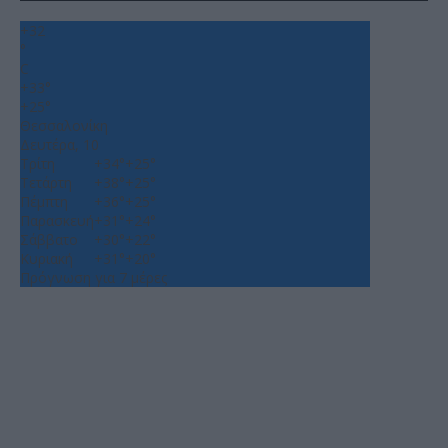
+
32
°
C
+
33°
+
25°
Θεσσαλονίκη
Δευτέρα, 10
Τρίτη
+
34°
+
25°
Τετάρτη
+
38°
+
25°
Πέμπτη
+
36°
+
25°
Παρασκευή
+
31°
+
24°
Σάββατο
+
30°
+
22°
Κυριακή
+
31°
+
20°
Πρόγνωση για 7 μέρες