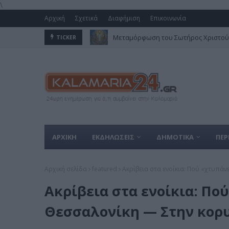
\
Αρχική
Σχετικά
Διαφήμιση
Επικοινωνία
Μεταμόρφωση του Σωτήρος Χριστού 
TICKER
ΑΡΧΙΚΗ
ΕΚΔΗΛΩΣΕΙΣ
ΔΗΜΟΤΙΚΑ
ΠΕΡ
Αρχική σελίδα
featured
Ακρίβεια στα ενοίκια: Πού «χτυπά
Ακρίβεια στα ενοίκια: Πο
Θεσσαλονίκη — Στην κορ