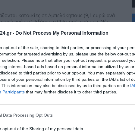
ιάζονται κατοικίες σε Αμπελόκηπους (9,1 ευρώ ανά
+
 ευρώ ανά τ.μ.), Εξάρχεια (9,6 ευρώ ανά τ.μ.), Νέο
°
υρώ ανά τ.μ.) και Λυκαβηττό (12 ευρώ ανά τ.μ.).
C
24.gr -
Do Not Process My Personal Information
+
+
ές με μέσο όρο τα 10,7 ευρώ ανά τ.μ. και αύξηση
Θ
τιμές ενοικίασης κατοικιών καταγράφονται στην
to opt-out of the sale, sharing to third parties, or processing of your per
Π
 (9,3 ευρώ ανά τ.μ.), στη Νέα Σμύρνη (9,9 ευρώ ανά
formation for targeted advertising by us, please use the below opt-out s
Π
, ενώ 11 ευρώ και πάνω καταγράφονται οι μέσες τιμές
r selection. Please note that after your opt-out request is processed y
Σ
 ανά τ.μ.), Βούλα, Βάρκιζα και Βάρη (12 ευρώ ανά τ.μ.).
eing interest-based ads based on personal information utilized by us or
Κ
disclosed to third parties prior to your opt-out. You may separately opt-
Δ
ατοικιών ανέρχεται στα 10 ευρώ ανά τ.μ, με τις
Τ
losure of your personal information by third parties on the IAB’s list of
Διόνυσο (8 ευρώ ανά τ.μ.), στο Γαλάτσι (8,6 ευρώ ανά
Τ
. This information may also be disclosed by us to third parties on the
IA
Π
στην Εκάλη (9 ευρώ ανά τ.μ.), στον Χολαργό (9,3 ευρώ
Participants
that may further disclose it to other third parties.
στο Μαρούσι (10 ευρώ ανά τ.μ.).
 προάστια θα βρει κανείς κατοικία για ενοικίαση
l Data Processing Opt Outs
ια (10,5 ευρώ ανά τ.μ.), στην Κηφισιά (10,7 ευρώ ανά
αλαιό Ψυχικό και τη Φιλοθέη (12 ευρώ ανά τ.μ.).
o opt-out of the Sharing of my personal data.