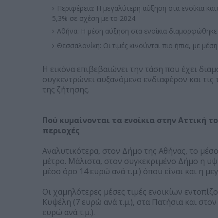
Περιφέρεια: Η μεγαλύτερη αύξηση στα ενοίκια κα
5,3% σε σχέση με το 2024.
Αθήνα: Η μέση αύξηση στα ενοίκια διαμορφώθηκε 
Θεσσαλονίκη: Οι τιμές κινούνται πιο ήπια, με μέσ
Η εικόνα επιβεβαιώνει την τάση που έχει διαμ
συγκεντρώνει αυξανόμενο ενδιαφέρον και τις 
της ζήτησης.
Πού κυμαίνονται τα ενοίκια στην Αττική το 
περιοχές
Αναλυτικότερα, στον Δήμο της Αθήνας, το μέσο
μέτρο. Μάλιστα, στον συγκεκριμένο Δήμο η υψ
μέσο όρο 14 ευρώ ανά τ.μ.) όπου είναι και η με
Οι χαμηλότερες μέσες τιμές ενοικίων εντοπίζο
Κυψέλη (7 ευρώ ανά τ.μ.), στα Πατήσια και στον
ευρώ ανά τ.μ.).