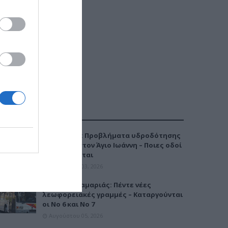
ΔΗΜΟΦΙΛΕΣΤΕΡΑ
Καλαμαριά: Προβλήματα υδροδότησης
την Τρίτη στον Άγιο Ιωάννη – Ποιες οδοί
επηρεάζονται
Αυγούστου 03, 2026
Μετρό Καλαμαριάς: Πέντε νέες
λεωφορειακές γραμμές – Καταργούνται
οι Νο 6 και Νο 7
Αυγούστου 05, 2026