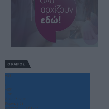
Ο ΚΑΙΡΟΣ
+
34
°
C
+
35°
+
28°
Θεσσαλονίκη
Κυριακή, 09
Δευτέρα
+
33°
+
26°