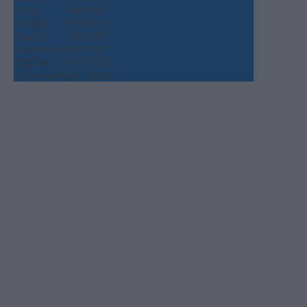
Τρίτη
+
36°
+
25°
Τετάρτη
+
37°
+
26°
Πέμπτη
+
36°
+
26°
Παρασκευή
+
32°
+
25°
Σάββατο
+
31°
+
23°
Πρόγνωση για 7 μέρες