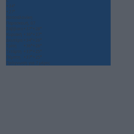
C
+
34°
+
27°
Θεσσαλονίκη
Παρασκευή, 07
Σάββατο
+
37°
+
28°
Κυριακή
+
36°
+
27°
Δευτέρα
+
34°
+
26°
Τρίτη
+
36°
+
26°
Τετάρτη
+
37°
+
25°
Πέμπτη
+
37°
+
25°
Πρόγνωση για 7 μέρες