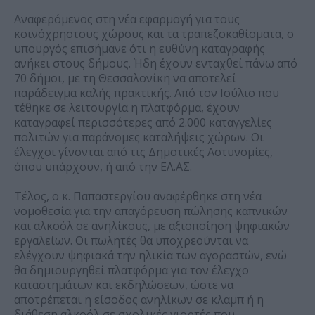
Αναφερόμενος στη νέα εφαρμογή για τους
κοινόχρηστους χώρους και τα τραπεζοκαθίσματα, ο
υπουργός επισήμανε ότι η ευθύνη καταγραφής
ανήκει στους δήμους. Ήδη έχουν ενταχθεί πάνω από
70 δήμοι, με τη Θεσσαλονίκη να αποτελεί
παράδειγμα καλής πρακτικής. Από τον Ιούλιο που
τέθηκε σε λειτουργία η πλατφόρμα, έχουν
καταγραφεί περισσότερες από 2.000 καταγγελίες
πολιτών για παράνομες καταλήψεις χώρων. Οι
έλεγχοι γίνονται από τις Δημοτικές Αστυνομίες,
όπου υπάρχουν, ή από την ΕΛ.ΑΣ.
Τέλος, ο κ. Παπαστεργίου αναφέρθηκε στη νέα
νομοθεσία για την απαγόρευση πώλησης καπνικών
και αλκοόλ σε ανηλίκους, με αξιοποίηση ψηφιακών
εργαλείων. Οι πωλητές θα υποχρεούνται να
ελέγχουν ψηφιακά την ηλικία των αγοραστών, ενώ
θα δημιουργηθεί πλατφόρμα για τον έλεγχο
καταστημάτων και εκδηλώσεων, ώστε να
αποτρέπεται η είσοδος ανηλίκων σε κλαμπ ή η
διάθεση αλκοόλ σε σχολικές γιορτές που