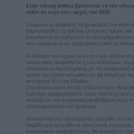
Στην τελική ευθεία βρίσκεται το νέο «Εξοι
τεθεί σε ισχύ στις αρχές του 2026.
Σύμφωνα με ασφαλείς πληροφορίες του enikono
παρουσιασθεί τις αμέσως επόμενες ημέρες και
ξεκινήσουν να «τρέχουν» τα προγράμματα για 
από νοικοκυριά και επιχειρήσεις από το επόμε
Οι αλλαγές που έχουν γίνει στο νέο «Εξοικον
ενεργειακές αναβαθμίσεις των κατοικιών, συμ
στεγαστικού προβλήματος με την ενεργειακή α
αυτόν τον τρόπο εκτιμάται ότι θα υπάρξουν π
ακίνητα σε όλη την Ελλάδα.
Στο πλαίσιο αυτό το νέο «Εξοικονομώ» θα φέρ
λιγότερη γραφειοκρατία. Όπως όλα δείχνουν γ
αναλάβουν την ενεργειακή αναβάθμιση ενός κτι
ολοκληρώνονται πιο γρήγορα.
Ουσιαστικά στη νέα δομή που προωθεί το υπουρ
παράδειγμα προμήθειας ηλεκτρικής ενέργειας,
ενεργειακών αναβαθμίσεων, θα αναλάβουν την 