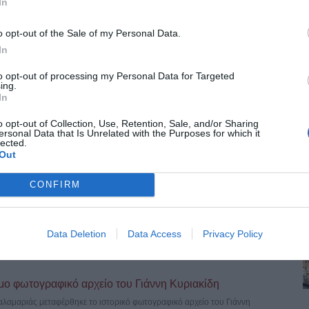
In
o opt-out of the Sale of my Personal Data.
In
to opt-out of processing my Personal Data for Targeted
ing.
In
όρφωση του Σωτήρος – Σήμερα η λιτάνευση της ιεράς
o opt-out of Collection, Use, Retention, Sale, and/or Sharing
ersonal Data that Is Unrelated with the Purposes for which it
lected.
Αυγούστου, τη μεγάλη δεσποτική εορτή της Μεταμορφώσεως του
Out
CONFIRM
τού –Μεγάλη Γιορτή 6 Αυγούστου
Χριστιανοσύνης. Γιορτάζεται κάθε χρόνο στις 6 Αυγούστου, ημέρα των
Data Deletion
Data Access
Privacy Policy
μο φωτογραφικό αρχείο του Γιάννη Κυριακίδη
λαμαριάς μεταφέρθηκε το ιστορικό φωτογραφικό αρχείο του Γιάννη