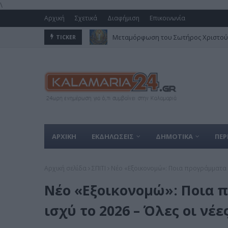
\
Αρχική
Σχετικά
Διαφήμιση
Επικοινωνία
Μεταμόρφωση του Σωτήρος Χριστού 
TICKER
ΑΡΧΙΚΗ
ΕΚΔΗΛΩΣΕΙΣ
ΔΗΜΟΤΙΚΑ
ΠΕΡ
Αρχική σελίδα
ΣΠΙΤΙ
Νέο «Εξοικονομώ»: Ποια προγράμματα θ
Νέο «Εξοικονομώ»: Ποια 
ισχύ το 2026 – Όλες οι νέ