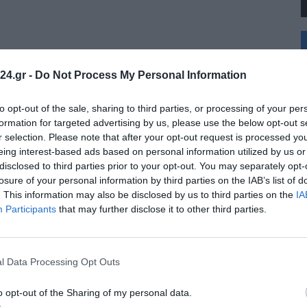
+
°
C
24.gr -
Do Not Process My Personal Information
+
+
Θ
to opt-out of the sale, sharing to third parties, or processing of your per
Π
formation for targeted advertising by us, please use the below opt-out s
Π
r selection. Please note that after your opt-out request is processed y
Σ
eing interest-based ads based on personal information utilized by us or
Κ
disclosed to third parties prior to your opt-out. You may separately opt-
Δ
Τ
losure of your personal information by third parties on the IAB’s list of
Τ
. This information may also be disclosed by us to third parties on the
IA
Π
Participants
that may further disclose it to other third parties.
l Data Processing Opt Outs
o opt-out of the Sharing of my personal data.