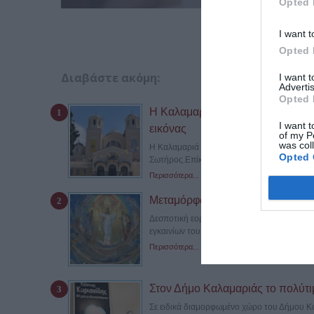
Opted 
I want t
Opted 
Διαβάστε ακόμη:
I want 
Advertis
Opted 
Η Καλαμαριά γιορτάζει τη Μεταμ
I want t
εικόνας
of my P
was col
Η Καλαμαριά γιορτάζει σήμερα, Πέμπτη 6 
Opted 
Σωτήρος.Επίκεντρο των λατρευτικών...
Περισσότερα...
Μεταμόρφωση του Σωτήρος Χρισ
Δεσποτική εορτή, από τις μεγαλύτερες της 
εγκαινίων του ομώνυμου ναού που...
Περισσότερα...
Στον Δήμο Καλαμαριάς το πολύτι
Σε ειδικά διαμορφωμένο χώρο του Δήμου Κα