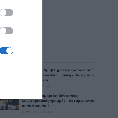
ΔΗΜΟΦΙΛΕΣΤΕΡΑ
Καλαμαριά: Προβλήματα υδροδότησης
την Τρίτη στον Άγιο Ιωάννη – Ποιες οδοί
επηρεάζονται
Αυγούστου 03, 2026
Μετρό Καλαμαριάς: Πέντε νέες
λεωφορειακές γραμμές – Καταργούνται
οι Νο 6 και Νο 7
Αυγούστου 05, 2026