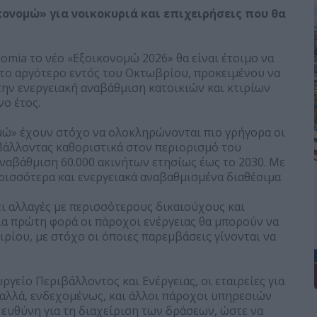
κονομώ» για νοικοκυριά και επιχειρήσεις που θα
mia το νέο «Εξοικονομώ 2026» θα είναι έτοιμο να
 το αργότερο εντός του Οκτωβρίου, προκειμένου να
την ενεργειακή αναβάθμιση κατοικιών και κτιρίων
νο έτος.
ομώ» έχουν στόχο να ολοκληρώνονται πιο γρήγορα οι
βάλλοντας καθοριστικά στον περιορισμό του
ναβάθμιση 60.000 ακινήτων ετησίως έως το 2030. Με
ερισσότερα και ενεργειακά αναβαθμισμένα διαθέσιμα
ει αλλαγές με περισσότερους δικαιούχους και
ια πρώτη φορά οι πάροχοι ενέργειας θα μπορούν να
ρίου, με στόχο οι όποιες παρεμβάσεις γίνονται να
γείο Περιβάλλοντος και Ενέργειας, οι εταιρείες για
 αλλά, ενδεχομένως, και άλλοι πάροχοι υπηρεσιών
ευθύνη για τη διαχείριση των δράσεων, ώστε να