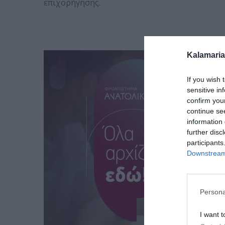
επιχορήγησης.
Kalamaria
If you wish 
sensitive in
confirm you
continue se
information 
further disc
participants
Downstream 
Persona
I want t