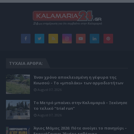
ΤΥΧΑΊΑ ΆΡΘΡΑ:
Έναν χρόνο αποκλεισμένη η γέφυρα της
Κνωσού – Το «μπαλάκι» των αρμοδιοτήτων
August 07, 2026
Το Μετρό μπαίνει στην Καλαμαριά – Ξεκίνησε
το τελικό “trial run”
August 07, 2026
Άγιος Μάμας 2026: Πότε ανοίγει το πανηγύρι –
Ετοιμάζονται 20 νέες ταβέρνες