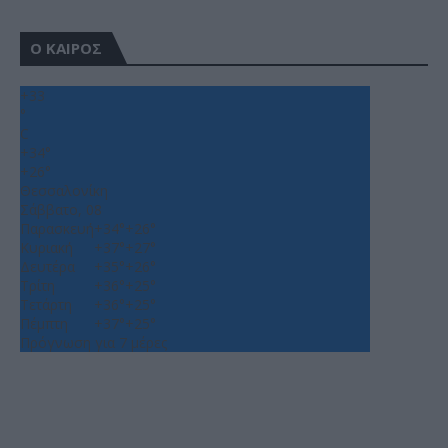
Ο ΚΑΙΡΟΣ
+
33
°
C
+
34°
+
26°
Θεσσαλονίκη
Σάββατο, 08
Παρασκευή
+
34°
+
26°
Κυριακή
+
37°
+
27°
Δευτέρα
+
35°
+
26°
Τρίτη
+
36°
+
25°
Τετάρτη
+
36°
+
25°
Πέμπτη
+
37°
+
25°
Πρόγνωση για 7 μέρες