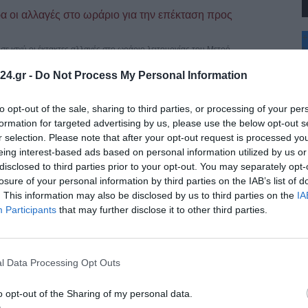
 οι αλλαγές στο ωράριο για την επέκταση προς
+
°
σε ισχύ οι έκτακτες αλλαγές στο ωράριο λειτουργίας του Μετρό
C
24.gr -
Do Not Process My Personal Information
+
+
όρφωση του Σωτήρος – Σήμερα η λιτάνευση της ιεράς
Θ
to opt-out of the sale, sharing to third parties, or processing of your per
Π
formation for targeted advertising by us, please use the below opt-out s
Π
Αυγούστου, τη μεγάλη δεσποτική εορτή της Μεταμορφώσεως του
r selection. Please note that after your opt-out request is processed y
Σ
eing interest-based ads based on personal information utilized by us or
Κ
disclosed to third parties prior to your opt-out. You may separately opt-
Δ
Τ
losure of your personal information by third parties on the IAB’s list of
τού –Μεγάλη Γιορτή 6 Αυγούστου
Τ
. This information may also be disclosed by us to third parties on the
IA
Π
Χριστιανοσύνης. Γιορτάζεται κάθε χρόνο στις 6 Αυγούστου, ημέρα των
Participants
that may further disclose it to other third parties.
l Data Processing Opt Outs
μο φωτογραφικό αρχείο του Γιάννη Κυριακίδη
o opt-out of the Sharing of my personal data.
λαμαριάς μεταφέρθηκε το ιστορικό φωτογραφικό αρχείο του Γιάννη