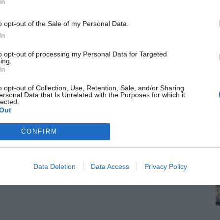
In
o opt-out of the Sale of my Personal Data.
In
ραμμα «Τουρισμός για Όλους» - Ποιοι κάνουν σήμερα
to opt-out of processing my Personal Data for Targeted
ing.
ρα 12:00 το μεσημέρι, ξεκίνησαν οι αιτήσεις συμμετοχής στο νέο
In
o opt-out of Collection, Use, Retention, Sale, and/or Sharing
ersonal Data that Is Unrelated with the Purposes for which it
lected.
Out
CONFIRM
Data Deletion
Data Access
Privacy Policy