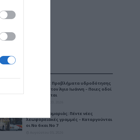
ΔΗΜΟΦΙΛΕΣΤΕΡΑ
Καλαμαριά: Προβλήματα υδροδότησης
την Τρίτη στον Άγιο Ιωάννη – Ποιες οδοί
επηρεάζονται
Αυγούστου 03, 2026
Μετρό Καλαμαριάς: Πέντε νέες
λεωφορειακές γραμμές – Καταργούνται
οι Νο 6 και Νο 7
Αυγούστου 05, 2026