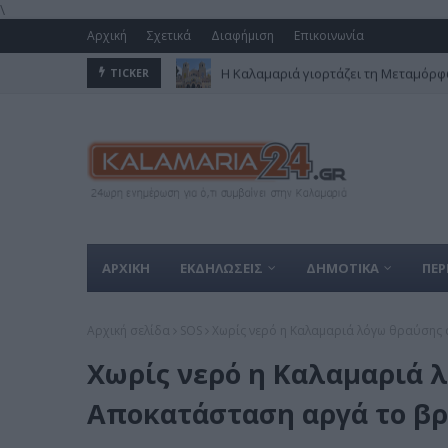
\
Αρχική
Σχετικά
Διαφήμιση
Επικοινωνία
Η Καλαμαριά γιορτάζει τη Μεταμόρφω
TICKER
ΑΡΧΙΚΗ
ΕΚΔΗΛΩΣΕΙΣ
ΔΗΜΟΤΙΚΑ
ΠΕΡ
Αρχική σελίδα
SOS
Χωρίς νερό η Καλαμαριά λόγω θραύσης
Χωρίς νερό η Καλαμαριά 
Αποκατάσταση αργά το β