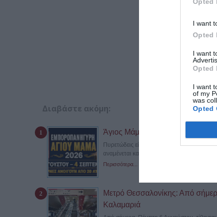
Opted 
I want t
Opted 
I want 
Advertis
Opted 
I want t
of my P
was col
Διαβάστε ακόμη:
Opted 
Άγιος Μάμας 2026: Πότε ανοίγει 
Πυρετώδεις είναι οι προετοιμασίες στον Άγ
αναμένεται και πάλι να προσελκύσει...
Περισσότερα...
Μετρό Θεσσαλονίκης: Από σήμερα
Καλαμαριά