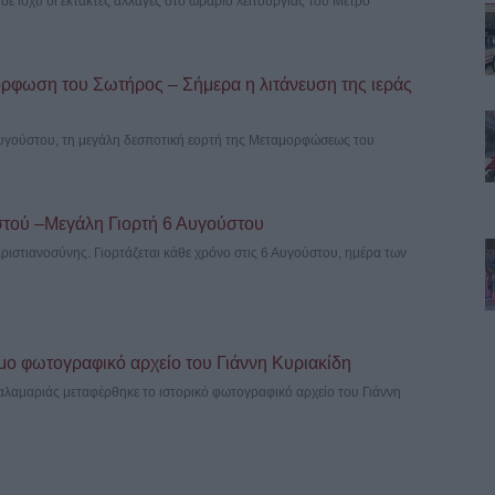
σε ισχύ οι έκτακτες αλλαγές στο ωράριο λειτουργίας του Μετρό
όρφωση του Σωτήρος – Σήμερα η λιτάνευση της ιεράς
Αυγούστου, τη μεγάλη δεσποτική εορτή της Μεταμορφώσεως του
τού –Μεγάλη Γιορτή 6 Αυγούστου
Χριστιανοσύνης. Γιορτάζεται κάθε χρόνο στις 6 Αυγούστου, ημέρα των
μο φωτογραφικό αρχείο του Γιάννη Κυριακίδη
λαμαριάς μεταφέρθηκε το ιστορικό φωτογραφικό αρχείο του Γιάννη