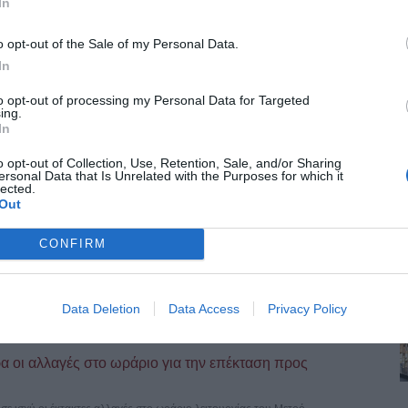
In
o opt-out of the Sale of my Personal Data.
In
to opt-out of processing my Personal Data for Targeted
ing.
In
o opt-out of Collection, Use, Retention, Sale, and/or Sharing
ersonal Data that Is Unrelated with the Purposes for which it
lected.
Out
CONFIRM
το πανηγύρι – Ετοιμάζονται 20 νέες ταβέρνες
ιο Μάμα Χαλκιδικής για τη φετινή μεγάλη εμποροπανήγυρη, η οποία
Data Deletion
Data Access
Privacy Policy
 οι αλλαγές στο ωράριο για την επέκταση προς