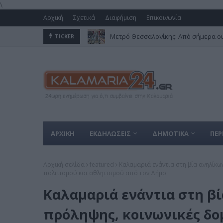
\
Αρχική
Σχετικά
Διαφήμιση
Επικοινωνία
Μετρό Θεσσαλονίκης: Από σήμερα οι
TICKER
ΑΡΧΙΚΗ
ΕΚΔΗΛΩΣΕΙΣ
ΔΗΜΟΤΙΚΑ
ΠΕΡ
Αρχική σελίδα
featured
Καλαμαριά ενάντια στη βία ανηλίκων
πολιτισμού και αθλητισμού από τον Δήμο
Καλαμαριά ενάντια στη βί
πρόληψης, κοινωνικές δομ