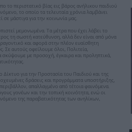
πο το περιστατικό βίας εις βάρος ανήλικου παιδιού
ινόμενο, το οποίο τα τελευταία χρόνια λαμβάνει
ί σε μάστιγα για την κοινωνία μας.
πιστεί μεμονωμένα. Τα μέτρα που έχει λάβει το
προς τη σωστή κατεύθυνση, αλλά δεν είναι από μόνα
αραγοντικό και αφορά στην πλέον ευαίσθητη
ς. Σε αυτούς οφείλουμε όλοι, Πολιτεία,
να σκύψουμε με προσοχή, έγκαιρα και προληπτικά,
τικότητας.
 Δίκτυο για την Προστασία του Παιδιού και της
τοχευμένες δράσεις και προγράμματα υποστήριξης,
 περιβάλλον, απαλλαγμένο από τέτοια φαινόμενα.
γους γονέων και την τοπική κοινότητα, ενώ οι
ινόμενο της παραβατικότητας των ανηλίκων,