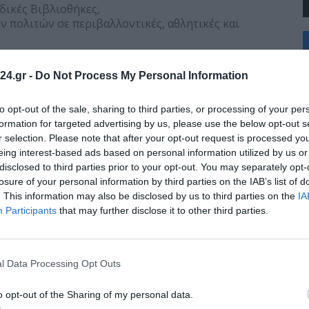
ιδικές Βιβλιοθήκες,
ν πολιτών σε περιβαλλοντικές, αθλητικές και
+
°
C
που δέχθηκε την επίθεση και εκφράζουμε τη
24.gr -
Do Not Process My Personal Information
+
νωνία δεν πρέπει να μείνουμε απαθείς. Είναι χρέος
+
ους δείξουμε έναν δρόμο ζωής χωρίς βία.
Θ
to opt-out of the sale, sharing to third parties, or processing of your per
Π
formation for targeted advertising by us, please use the below opt-out s
Σ
r selection. Please note that after your opt-out request is processed y
Κ
eing interest-based ads based on personal information utilized by us or
Δ
disclosed to third parties prior to your opt-out. You may separately opt-
Τ
Τ
losure of your personal information by third parties on the IAB’s list of
Π
. This information may also be disclosed by us to third parties on the
IA
Π
Participants
that may further disclose it to other third parties.
l Data Processing Opt Outs
o opt-out of the Sharing of my personal data.