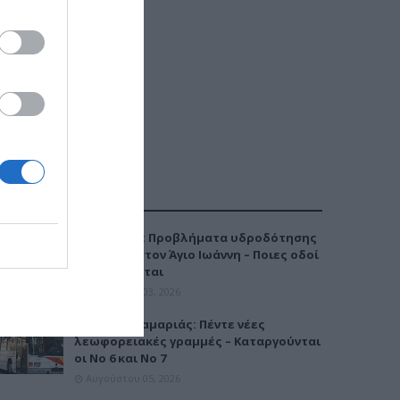
ΔΗΜΟΦΙΛΕΣΤΕΡΑ
Καλαμαριά: Προβλήματα υδροδότησης
την Τρίτη στον Άγιο Ιωάννη – Ποιες οδοί
επηρεάζονται
Αυγούστου 03, 2026
Μετρό Καλαμαριάς: Πέντε νέες
λεωφορειακές γραμμές – Καταργούνται
οι Νο 6 και Νο 7
Αυγούστου 05, 2026