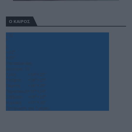
Ο ΚΑΙΡΟΣ
+
32
°
C
+
32°
+
25°
Θεσσαλονίκη
Δευτέρα, 10
Τρίτη
+
34°
+
25°
Τετάρτη
+
38°
+
25°
Πέμπτη
+
36°
+
25°
Παρασκευή
+
31°
+
24°
Σάββατο
+
30°
+
22°
Κυριακή
+
31°
+
20°
Πρόγνωση για 7 μέρες