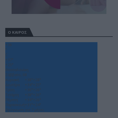
Ο ΚΑΙΡΟΣ
+
36
°
C
+
37°
+
25°
Θεσσαλονίκη
Σάββατο, 08
Κυριακή
+
38°
+
28°
Δευτέρα
+
34°
+
25°
Τρίτη
+
36°
+
26°
Τετάρτη
+
38°
+
26°
Πέμπτη
+
34°
+
26°
Παρασκευή
+
31°
+
24°
Πρόγνωση για 7 μέρες