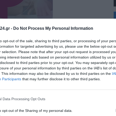
+
°
C
24.gr -
Do Not Process My Personal Information
+
+
Θ
to opt-out of the sale, sharing to third parties, or processing of your per
Κ
formation for targeted advertising by us, please use the below opt-out s
Δ
r selection. Please note that after your opt-out request is processed y
Τ
eing interest-based ads based on personal information utilized by us or
Τ
αμαριά – Πότε αναμένεται η αποκατάσταση
disclosed to third parties prior to your opt-out. You may separately opt-
Π
Π
losure of your personal information by third parties on the IAB’s list of
ε εξέλιξη σήμερα, Κυριακή 9 Αυγούστου, στην Καλαμαριά.Το πρόβλημα
Σ
. This information may also be disclosed by us to third parties on the
IA
Π
Participants
that may further disclose it to other third parties.
 εκατ. ευρώ σε 58.370 δικαιούχους από 10 έως 14
l Data Processing Opt Outs
σε 58.370 δικαιούχους, από τις 10 έως 14 Αυγούστου, στο πλαίσιο των
o opt-out of the Sharing of my personal data.