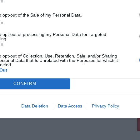
In
εταγραφές, επτά ανανεώσεις και πρεμιέρα στο Κύπελλο
o opt-out of the Sale of my Personal Data.
In
νεώσεις ποδοσφαιριστών συνεχίζεται η διαμόρφωση του ρόστερ του
to opt-out of processing my Personal Data for Targeted
ing.
In
ρέπει να ενημερώσετε για τα νέα στοιχεία και ποιες
o opt-out of Collection, Use, Retention, Sale, and/or Sharing
ersonal Data that Is Unrelated with the Purposes for which it
lected.
 απαραίτητη προϋπόθεση για τα ταξίδια στο εξωτερικό, καθώς οι παλαιού
Out
CONFIRM
ν Καλαμαριά: Πώς αλλάζουν οι λεωφορειακές γραμμές με
Data Deletion
Data Access
Privacy Policy
ινήσεις φέρνει στην Καλαμαριά η λειτουργία της επέκτασης του Μετρό. Ο