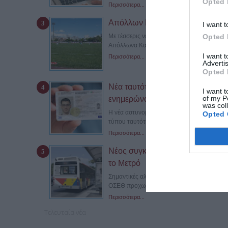
Opted 
Περισσότερα...
Απόλλων Καλαμαριάς: Τέσσερις μ
I want t
Opted 
Με τέσσερις νέες μεταγραφές και επτά ανα
Απόλλωνα Καλαμαριάς ενόψει της νέας...
I want 
Περισσότερα...
Advertis
Opted 
Νέα ταυτότητα: Ποιες υπηρεσίες π
I want t
of my P
ενημερώνονται αυτόματα
was col
Η νέα αστυνομική ταυτότητα αποτελεί πλέον
Opted 
τύπου ταυτότητες δεν...
Περισσότερα...
Νέος συγκοινωνιακός χάρτης στη
το Μετρό
Σημαντικές αλλαγές στις καθημερινές μετακ
ΟΣΕΘ προχωρά στη δεύτερη...
Περισσότερα...
Τελευταία νέα