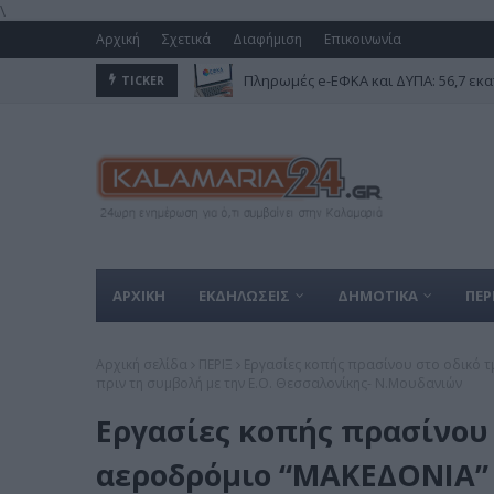
\
Αρχική
Σχετικά
Διαφήμιση
Επικοινωνία
Πληρωμές e-ΕΦΚΑ και ΔΥΠΑ: 56,7 εκα
TICKER
ΑΡΧΙΚΗ
ΕΚΔΗΛΩΣΕΙΣ
ΔΗΜΟΤΙΚΑ
ΠΕΡ
Αρχική σελίδα
ΠΕΡΙΞ
Εργασίες κοπής πρασίνου στο οδικό τ
πριν τη συμβολή με την Ε.Ο. Θεσσαλονίκης- Ν.Μουδανιών
Εργασίες κοπής πρασίνου 
αεροδρόμιο “ΜΑΚΕΔΟΝΙΑ” 