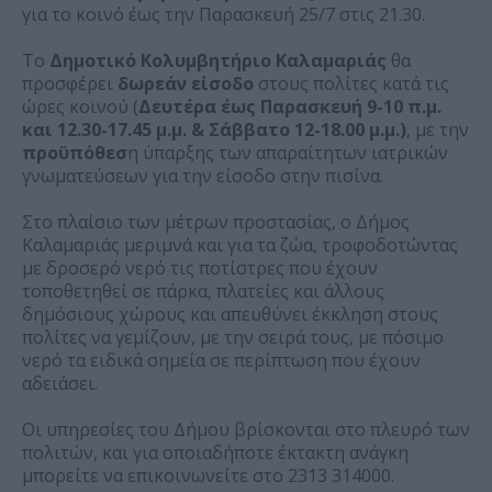
για το κοινό έως την Παρασκευή 25/7 στις 21.30.
Το
Δημοτικό Κολυμβητήριο Καλαμαριάς
θα
προσφέρει
δωρεάν είσοδο
στους πολίτες κατά τις
ώρες κοινού (
Δευτέρα έως Παρασκευή 9-10 π.μ.
και 12.30-17.45 μ.μ. & Σάββατο 12-18.00 μ.μ.)
, με την
προϋπόθεσ
η ύπαρξης των απαραίτητων ιατρικών
γνωματεύσεων για την είσοδο στην πισίνα.
Στο πλαίσιο των μέτρων προστασίας, ο Δήμος
Καλαμαριάς μεριμνά και για τα ζώα, τροφοδοτώντας
με δροσερό νερό τις ποτίστρες που έχουν
τοποθετηθεί σε πάρκα, πλατείες και άλλους
δημόσιους χώρους και απευθύνει έκκληση στους
πολίτες να γεμίζουν, με την σειρά τους, με πόσιμο
νερό τα ειδικά σημεία σε περίπτωση που έχουν
αδειάσει.
Οι υπηρεσίες του Δήμου βρίσκονται στο πλευρό των
πολιτών, και για οποιαδήποτε έκτακτη ανάγκη
μπορείτε να επικοινωνείτε στο 2313 314000.