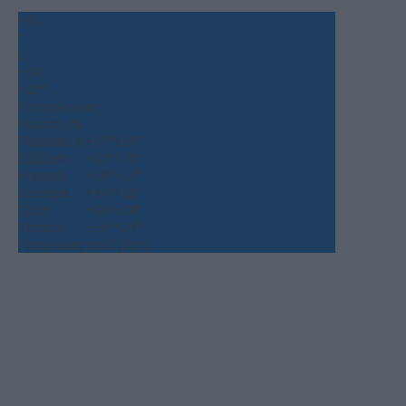
+
34
°
C
+
34°
+
25°
Θεσσαλονίκη
Πέμπτη, 06
Παρασκευή
+
37°
+
26°
Σάββατο
+
37°
+
25°
Κυριακή
+
38°
+
27°
Δευτέρα
+
34°
+
26°
Τρίτη
+
36°
+
24°
Τετάρτη
+
36°
+
24°
Πρόγνωση για 7 μέρες