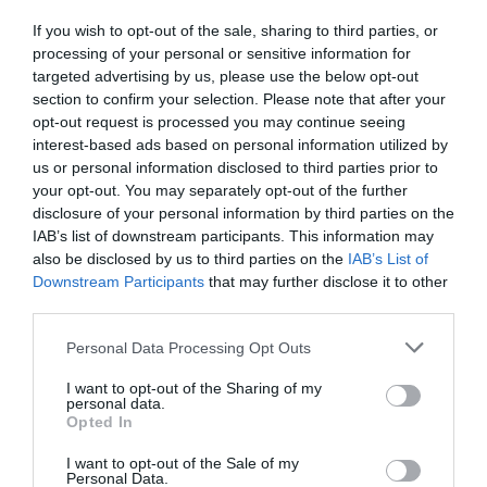
λεωφορειακές γραμμές – Καταργούνται
If you wish to opt-out of the sale, sharing to third parties, or
οι Νο 6 και Νο 7
processing of your personal or sensitive information for
targeted advertising by us, please use the below opt-out
Αρκετές αλλαγές σε λεωφορειακές γραμμές του εντός
section to confirm your selection. Please note that after your
του πολεοδομικού συγκροτήματος Θεσσαλονίκης
φέρνει η επικείμενη έναρξη της λειτουργίας...
opt-out request is processed you may continue seeing
interest-based ads based on personal information utilized by
Περισσότερα...
us or personal information disclosed to third parties prior to
Τελευταία νέα
your opt-out. You may separately opt-out of the further
disclosure of your personal information by third parties on the
IAB’s list of downstream participants. This information may
also be disclosed by us to third parties on the
IAB’s List of
Downstream Participants
that may further disclose it to other
third parties.
Personal Data Processing Opt Outs
I want to opt-out of the Sharing of my
personal data.
Opted In
I want to opt-out of the Sale of my
Personal Data.