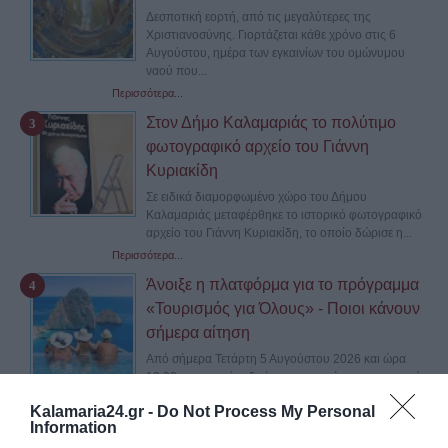
Δεσποτική εορτή, από τις μεγαλύτερες της
Χριστιανοσύνης. Γιορτάζεται κάθε χρόνο στις 6
Αυγούστου, ημέρα των εγκαινίων του ομώνυμου
ναού που...
Περισσότερα...
Στον Δήμο Καλαμαριάς το πολύτιμο
φωτογραφικό αρχείο του Γιάννη
Κυριακίδη
Σε ειδικά διαμορφωμένο χώρο του Δήμου
Καλαμαριάς μεταφέρθηκε το ιστορικό φωτογραφικό
αρχείο του Γιάννη Κυριακίδη, το οποίο δώρισε η...
Περισσότερα...
Άνοιξε η πλατφόρμα για το πρόγραμμα
«Τουρισμός για Όλους» - Ποιοι κάνουν
σήμερα αίτηση
Από σήμερα Τετάρτη 5 Αυγούστου 2026 και ώρα
12:00 το μεσημέρι, ξεκίνησαν οι αιτήσεις συμμετοχής
στο νέο πρόγραμμα Πρόγραμμα «Τουρισμός για...
Kalamaria24.gr -
Do Not Process My Personal
Περισσότερα...
Information
Μετρό Καλαμαριάς: Πέντε νέες