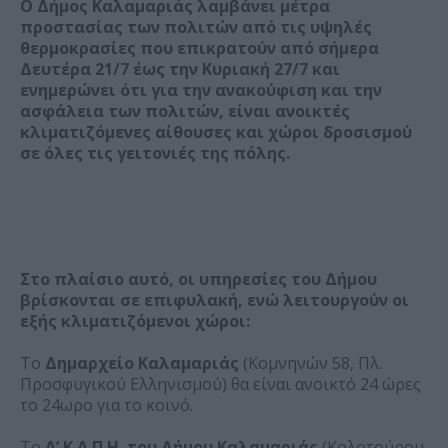
Ο Δήμος Καλαμαριάς λαμβάνει μέτρα
προστασίας των πολιτών από τις υψηλές
θερμοκρασίες που επικρατούν από σήμερα
Δευτέρα 21/7 έως την Κυριακή 27/7 και
ενημερώνει ότι για την ανακούφιση και την
ασφάλεια των πολιτών, είναι ανοικτές
κλιματιζόμενες αίθουσες και χώροι δροσισμού
σε όλες τις γειτονιές της πόλης.
Στο πλαίσιο αυτό, οι υπηρεσίες του Δήμου
βρίσκονται σε επιφυλακή, ενώ λειτουργούν οι
εξής κλιματιζόμενοι χώροι:
Το
Δημαρχείο Καλαμαριάς
(Κομνηνών 58, Πλ.
Προσφυγικού Ελληνισμού) θα είναι ανοικτό 24 ώρες
το 24ωρο για το κοινό.
Το
Α’ Κ.Α.Π.Η. του Δήμου Καλαμαριάς
(Κολοτούρου