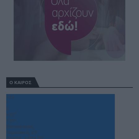
Ο ΚΑΙΡΟΣ
+
33
°
C
+
35°
+
25°
Θεσσαλονίκη
Παρασκευή, 07
Πέμπτη
+
35°
+
25°