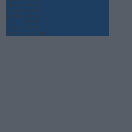
Σάββατο
+
39°
+
27°
Κυριακή
+
37°
+
27°
Δευτέρα
+
34°
+
26°
Τρίτη
+
35°
+
25°
Τετάρτη
+
36°
+
24°
Πρόγνωση για 7 μέρες