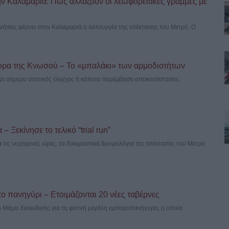
ν Καλαμαριά: Πώς αλλάζουν οι λεωφορειακές γραμμές με
ινήσεις φέρνει στην Καλαμαριά η λειτουργία της επέκτασης του Μετρό. Ο
υρα της Κνωσού – Το «μπαλάκι» των αρμοδιοτήτων
έχρι σήμερα στατικός έλεγχος ή κάποια παρέμβαση αποκατάστασης,
 Ξεκίνησε το τελικό “trial run”
 τις νυχτερινές ώρες, τα δοκιμαστικά δρομολόγια της επέκτασης του Μετρό
το πανηγύρι – Ετοιμάζονται 20 νέες ταβέρνες
ιο Μάμα Χαλκιδικής για τη φετινή μεγάλη εμποροπανήγυρη, η οποία