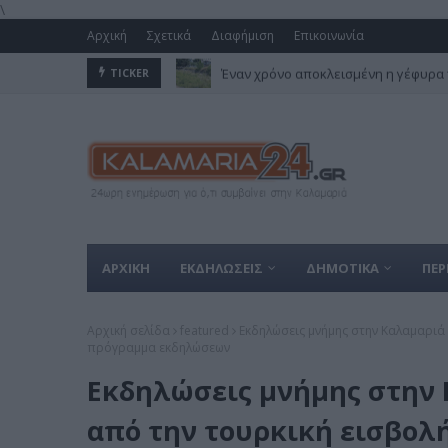
\
Αρχική
Σχετικά
Διαφήμιση
Επικοινωνία
Έναν χρόνο αποκλεισμένη η γέφυρα 
TICKER
ΑΡΧΙΚΗ
ΕΚΔΗΛΩΣΕΙΣ
ΔΗΜΟΤΙΚΑ
ΠΕΡ
Αρχική σελίδα
featured
Εκδηλώσεις μνήμης στην Καλαμαριά 
πρόγραμμα εκδηλώσεων
Εκδηλώσεις μνήμης στην Κ
από την τουρκική εισβολ