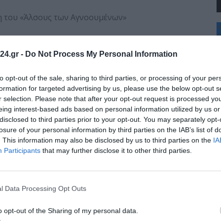
η του «Άλσους των Αγνοουμένων»
+
°
C
24.gr -
Do Not Process My Personal Information
+
 Καλαμαριάς)
+
Θ
to opt-out of the sale, sharing to third parties, or processing of your per
Σ
formation for targeted advertising by us, please use the below opt-out s
μοκρατίας, κ. Μιχάλη Δαμιανού
Κ
r selection. Please note that after your opt-out request is processed y
Δ
ιακή μουσική και χορούς με το χορευτικό
eing interest-based ads based on personal information utilized by us or
Τ
Γιώργου Λυκεσά
disclosed to third parties prior to your opt-out. You may separately opt-
Τ
Π
losure of your personal information by third parties on the IAB’s list of
Π
. This information may also be disclosed by us to third parties on the
IA
 κυπριακό λαό, υπερασπιζόμενη τη μνήμη, την
Π
Participants
that may further disclose it to other third parties.
l Data Processing Opt Outs
o opt-out of the Sharing of my personal data.