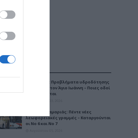
ΔΗΜΟΦΙΛΕΣΤΕΡΑ
Καλαμαριά: Προβλήματα υδροδότησης
την Τρίτη στον Άγιο Ιωάννη – Ποιες οδοί
επηρεάζονται
Αυγούστου 03, 2026
Μετρό Καλαμαριάς: Πέντε νέες
λεωφορειακές γραμμές – Καταργούνται
οι Νο 6 και Νο 7
Αυγούστου 05, 2026