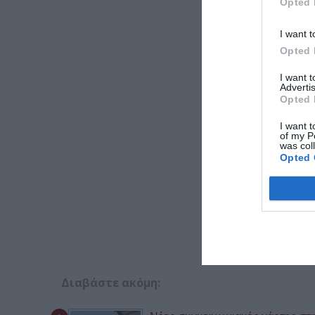
Opted 
I want t
Opted 
I want 
Advertis
Opted 
I want t
of my P
was col
Opted 
Διαβάστε ακόμη: