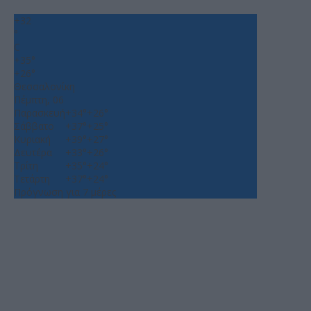
+
32
°
C
+
35°
+
26°
Θεσσαλονίκη
Πέμπτη, 06
Παρασκευή
+
34°
+
26°
Σάββατο
+
37°
+
25°
Κυριακή
+
39°
+
27°
Δευτέρα
+
33°
+
26°
Τρίτη
+
35°
+
24°
Τετάρτη
+
37°
+
24°
Πρόγνωση για 7 μέρες