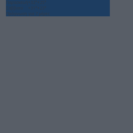
Παρασκευή
+
32°
+
25°
Σάββατο
+
31°
+
23°
Πρόγνωση για 7 μέρες