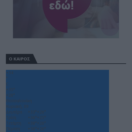
Ο ΚΑΙΡΟΣ
+
34
°
C
+
35°
+
28°
Θεσσαλονίκη
Κυριακή, 09
Δευτέρα
+
33°
+
26°
Τρίτη
+
36°
+
25°
Τετάρτη
+
38°
+
26°
Πέμπτη
+
36°
+
26°