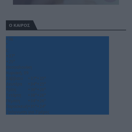
Ο ΚΑΙΡΟΣ
+
36
°
C
+
37°
+
25°
Θεσσαλονίκη
Κυριακή, 09
Σάββατο
+
37°
+
25°
Δευτέρα
+
34°
+
25°
Τρίτη
+
36°
+
26°
Τετάρτη
+
38°
+
26°
Πέμπτη
+
34°
+
26°
Παρασκευή
+
31°
+
24°
Πρόγνωση για 7 μέρες