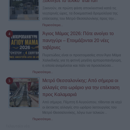
Ξεκίνησε το τελικό “trial run”
Ξεκινούν, σε πρώτη φάση αποκλειστικά κατά τις
νυχτερινές ώρες, τα δοκιμαστικά δρομολόγια της
επέκτασης του Μετρό Θεσσαλονίκης προς την...
Περισσότερα...
Άγιος Μάμας 2026: Πότε ανοίγει το
πανηγύρι – Ετοιμάζονται 20 νέες
ταβέρνες
Πυρετώδεις είναι οι προετοιμασίες στον Άγιο Μάμα
Χαλκιδικής για τη φετινή μεγάλη εμποροπανήγυρη,
η οποία αναμένεται και πάλι να προσελκύσει...
Περισσότερα...
Μετρό Θεσσαλονίκης: Από σήμερα οι
αλλαγές στο ωράριο για την επέκταση
προς Καλαμαριά
Από σήμερα, Πέμπτη 6 Αυγούστου, τίθενται σε ισχύ
οι έκτακτες αλλαγές στο ωράριο λειτουργίας του
Μετρό Θεσσαλονίκης, λόγω των τελικών...
Περισσότερα...
Τελευταία νέα