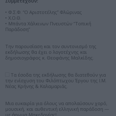
Συμμετέχουν:
• Φ.Σ.Φ. “Ο Αριστοτέλης” Φλώρινας
• Χ.Ο.Θ.
• Μπάντα Χάλκινων Πνευστών “Τοπική
Παράδοση”
Την παρουσίαση και τον συντονισμό της
εκδήλωσης θα έχει ο λογοτέχνης και
δημοσιογράφος κ. Θεοφάνης Μαλκίδης.
Τα έσοδα της εκδήλωσης θα διατεθούν για
την ενίσχυση του Φιλόπτωχου Έργου της Ι.Μ.
Νέας Κρήνης & Καλαμαριάς.
Μια ευκαιρία για όλους να απολαύσουν χορό,
μουσική, και αυθεντική ελληνική παράδοση —
με άρωμα Μακεδονίας!