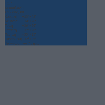
+
25°
Θεσσαλονίκη
Σάββατο, 08
Κυριακή
+
35°
+
28°
Δευτέρα
+
34°
+
26°
Τρίτη
+
36°
+
26°
Τετάρτη
+
37°
+
26°
Πέμπτη
+
35°
+
25°
Παρασκευή
+
32°
+
25°
Πρόγνωση για 7 μέρες