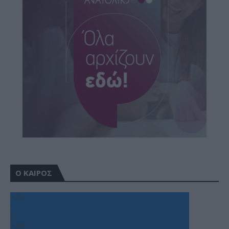
Ο ΚΑΙΡΟΣ
+
33
°
C
+
37°