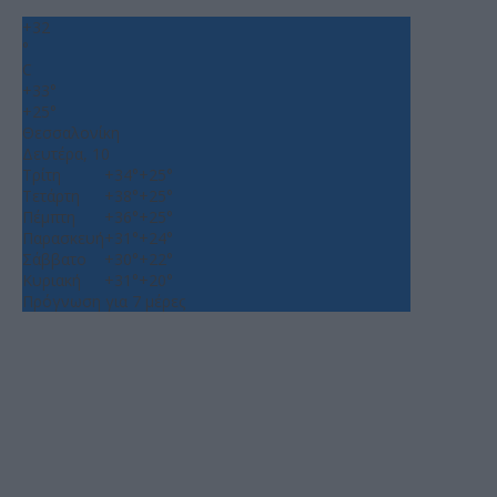
+
32
°
C
+
33°
+
25°
Θεσσαλονίκη
Δευτέρα, 10
Τρίτη
+
34°
+
25°
Τετάρτη
+
38°
+
25°
Πέμπτη
+
36°
+
25°
Παρασκευή
+
31°
+
24°
Σάββατο
+
30°
+
22°
Κυριακή
+
31°
+
20°
Πρόγνωση για 7 μέρες