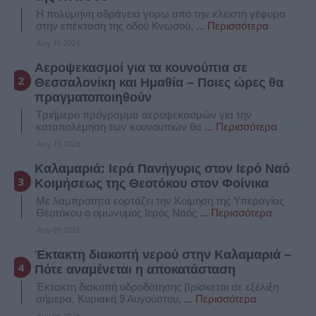
Η πολύμηνη αδράνεια γύρω από την κλειστή γέφυρα
στην επέκταση της οδού Κνωσού,
... Περισσότερα
Αυγ 10 2026
Αεροψεκασμοί για τα κουνούπια σε
Θεσσαλονίκη και Ημαθία – Ποιες ώρες θα
πραγματοποιηθούν
Τριήμερο πρόγραμμα αεροψεκασμών για την
καταπολέμηση των κουνουπιών θα
... Περισσότερα
Αυγ 10 2026
Καλαμαριά: Ιερά Πανήγυρις στον Ιερό Ναό
Κοιμήσεως της Θεοτόκου στον Φοίνικα
Με λαμπρότητα εορτάζει την Κοίμηση της Υπεραγίας
Θεοτόκου ο ομώνυμος Ιερός Ναός
... Περισσότερα
Αυγ 09 2026
Έκτακτη διακοπή νερού στην Καλαμαριά –
Πότε αναμένεται η αποκατάσταση
Έκτακτη διακοπή υδροδότησης βρίσκεται σε εξέλιξη
σήμερα, Κυριακή 9 Αυγούστου,
... Περισσότερα
Αυγ 09 2026