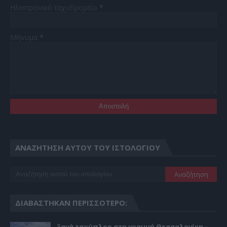
Ηλεκτρονικό ταχυδρομείο
*
Μήνυμα
*
ΑΝΑΖΉΤΗΣΗ ΑΥΤΟΎ ΤΟΥ ΙΣΤΟΛΟΓΊΟΥ
ΔΙΑΒΆΣΤΗΚΑΝ ΠΕΡΙΣΣΌΤΕΡΟ:
Ξανά ταχύπλοο στη γραμμή Θεσσαλονίκη –