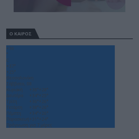
Ο ΚΑΙΡΟΣ
+
36
°
C
+
37°
+
25°
Θεσσαλονίκη
Σάββατο, 08
Κυριακή
+
38°
+
28°
Δευτέρα
+
34°
+
25°
Τρίτη
+
36°
+
26°
Τετάρτη
+
38°
+
26°
Πέμπτη
+
34°
+
26°
Παρασκευή
+
31°
+
24°
Πρόγνωση για 7 μέρες