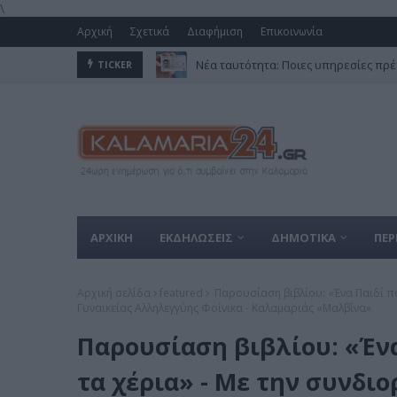
\
Αρχική
Σχετικά
Διαφήμιση
Επικοινωνία
Νέα ταυτότητα: Ποιες υπηρεσίες πρέ
TICKER
ΑΡΧΙΚΗ
ΕΚΔΗΛΩΣΕΙΣ
ΔΗΜΟΤΙΚΑ
ΠΕΡ
Αρχική σελίδα
featured
Παρουσίαση βιβλίου: «Ένα Παιδί π
Γυναικείας Αλληλεγγύης Φοίνικα - Καλαμαριάς «Μαλβίνα»
Παρουσίαση βιβλίου: «Έν
τα χέρια» - Με την συνδι