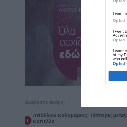
Opted 
I want t
Opted 
I want 
Advertis
Opted 
I want t
of my P
was col
Opted 
Διαβάστε ακόμη:
Απόλλων Καλαμαριάς: Τέσσερις μεταγρ
Κύπελλο