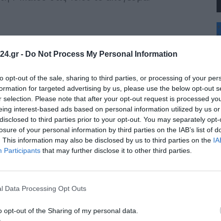
+
°
ς Κοινωνικής Πολιτικής .
C
 Αγωγής .
24.gr -
Do Not Process My Personal Information
+
χανικός, Υποψήφια Διδακτόρισσα Πανεπιστημίου
+
Θ
to opt-out of the sale, sharing to third parties, or processing of your per
ύ Λόγου και Τέχνης, Θεατρική Συγγραφέας .
Σ
formation for targeted advertising by us, please use the below opt-out s
Κ
r selection. Please note that after your opt-out request is processed y
Δ
eing interest-based ads based on personal information utilized by us or
Τ
ζί με τον νεαρό ήρωα αυτής της μικρής
disclosed to third parties prior to your opt-out. You may separately opt-
Τ
ραγματικότητας, με φόντο τη μοναδική θέα
Π
losure of your personal information by third parties on the IAB’s list of
Π
. This information may also be disclosed by us to third parties on the
IA
Π
Participants
that may further disclose it to other third parties.
l Data Processing Opt Outs
o opt-out of the Sharing of my personal data.