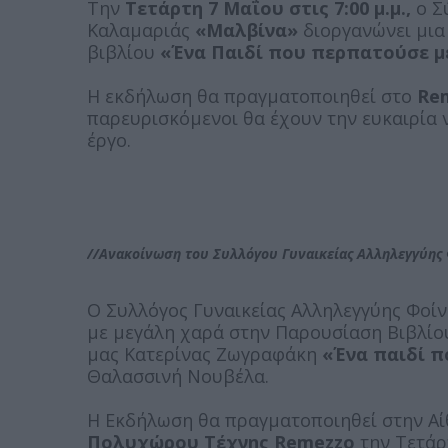
Την
Τετάρτη 7 Μαΐου στις 7:00 μ.μ.,
ο Σ
Καλαμαριάς
«Μαλβίνα»
διοργανώνει μι
βιβλίου
«Ένα Παιδί που περπατούσε μ
Η εκδήλωση θα πραγματοποιηθεί στο
Rem
παρευρισκόμενοι θα έχουν την ευκαιρία 
έργο.
//Ανακοίνωση του Συλλόγου Γυναικείας Αλληλεγγύης 
Ο Συλλόγος Γυναικείας Αλληλεγγύης Φοίν
με μεγάλη χαρά στην Παρουσίαση Βιβλίο
μας Κατερίνας Ζωγραφάκη
«Ένα παιδί π
Θαλασσινή Νουβέλα.
Η Εκδήλωση θα πραγματοποιηθεί στην Αί
Πολυχώρου Τέχνης Remezzo
την Τετάρ