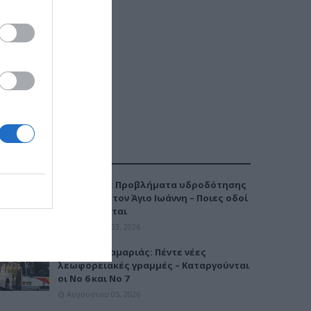
ΔΗΜΟΦΙΛΕΣΤΕΡΑ
Καλαμαριά: Προβλήματα υδροδότησης
την Τρίτη στον Άγιο Ιωάννη – Ποιες οδοί
επηρεάζονται
Αυγούστου 03, 2026
Μετρό Καλαμαριάς: Πέντε νέες
λεωφορειακές γραμμές – Καταργούνται
οι Νο 6 και Νο 7
Αυγούστου 05, 2026