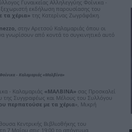
ύλλογος Γυναικείας Αλληλεγγύης Φοίνικα -
α ξεχωριστή εκδήλωση παρουσίασης του
ε τα χέρια»
της Κατερίνας Ζωγράφάκη.
ezzo,
στην Αρετσού Καλαμαριάς όπου οι
να γνωρίσουν από κοντά το συγκινητικό αυτό
Φοίνικα - Καλαμαριάς «Μαλβίνα»
ικα - Καλαμαριάς
«ΜΑΛΒΙΝΑ»
σας Προσκαλεί
υ της Συγγραφέως και Μέλους του Συλλόγου
ου περπατούσε με τα χέρια
», Μικρή
θουσα Κεντρικής Βιβλιοθήκης του
τη 7 Μαΐου στις 19:00 το απόγευμα.