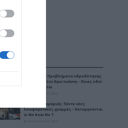
ΔΗΜΟΦΙΛΕΣΤΕΡΑ
Καλαμαριά: Προβλήματα υδροδότησης
την Τρίτη στον Άγιο Ιωάννη – Ποιες οδοί
επηρεάζονται
Αυγούστου 03, 2026
Μετρό Καλαμαριάς: Πέντε νέες
λεωφορειακές γραμμές – Καταργούνται
οι Νο 6 και Νο 7
Αυγούστου 05, 2026