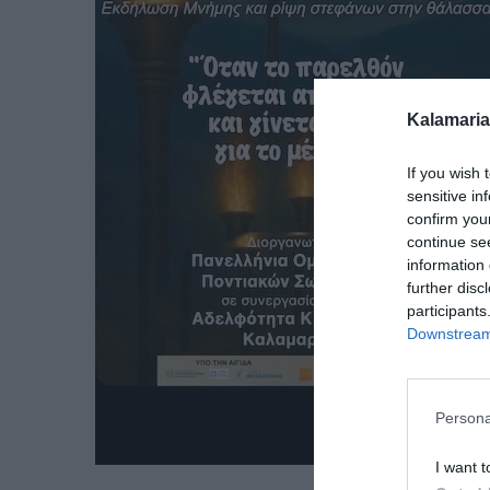
Kalamaria
If you wish 
sensitive in
confirm you
continue se
information 
further disc
participants
Downstream 
Persona
I want t