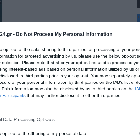
+
°
C
24.gr -
Do Not Process My Personal Information
+
+
Θ
to opt-out of the sale, sharing to third parties, or processing of your per
Π
formation for targeted advertising by us, please use the below opt-out s
Π
r selection. Please note that after your opt-out request is processed y
Σ
eing interest-based ads based on personal information utilized by us or
Κ
disclosed to third parties prior to your opt-out. You may separately opt-
Δ
Τ
losure of your personal information by third parties on the IAB’s list of
Τ
. This information may also be disclosed by us to third parties on the
IA
Π
Participants
that may further disclose it to other third parties.
l Data Processing Opt Outs
o opt-out of the Sharing of my personal data.