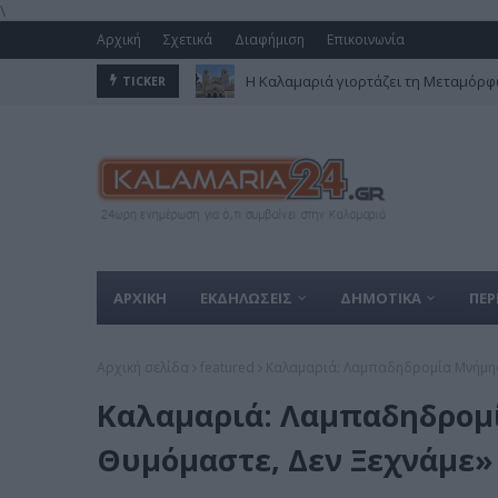
\
Αρχική
Σχετικά
Διαφήμιση
Επικοινωνία
Η Καλαμαριά γιορτάζει τη Μεταμόρφω
TICKER
ΑΡΧΙΚΗ
ΕΚΔΗΛΩΣΕΙΣ
ΔΗΜΟΤΙΚΑ
ΠΕΡ
Αρχική σελίδα
featured
Καλαμαριά: Λαμπαδηδρομία Μνήμης 
Καλαμαριά: Λαμπαδηδρομί
Θυμόμαστε, Δεν Ξεχνάμε»