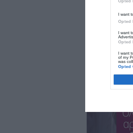
Opted 
I want t
Opted 
I want 
Advertis
Opted 
I want t
of my P
was col
Opted 