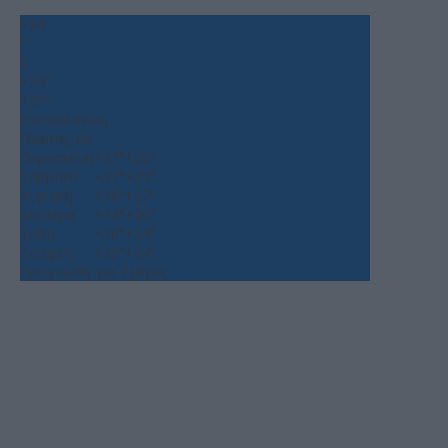
+
34
°
C
+
34°
+
25°
Θεσσαλονίκη
Πέμπτη, 06
Παρασκευή
+
37°
+
26°
Σάββατο
+
37°
+
25°
Κυριακή
+
38°
+
27°
Δευτέρα
+
34°
+
26°
Τρίτη
+
36°
+
24°
Τετάρτη
+
36°
+
24°
Πρόγνωση για 7 μέρες