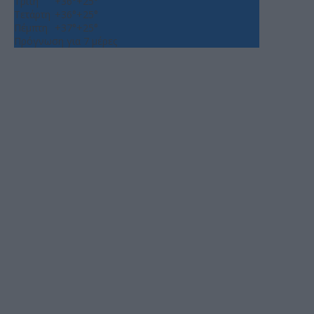
Τρίτη
+
36°
+
25°
Τετάρτη
+
36°
+
25°
Πέμπτη
+
37°
+
25°
Πρόγνωση για 7 μέρες