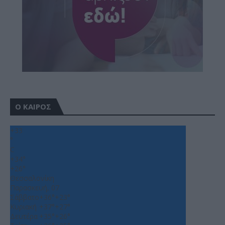
Ο ΚΑΙΡΟΣ
+
33
°
C
+
34°
+
26°
Θεσσαλονίκη
Παρασκευή, 07
Σάββατο
+
36°
+
23°
Κυριακή
+
37°
+
27°
Δευτέρα
+
35°
+
26°