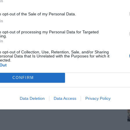
In
αλλαγές στο ωράριο για την επέκταση προς
o opt-out of the Sale of my Personal Data.
χύ οι έκτακτες αλλαγές στο ωράριο
In
... Περισσότερα
to opt-out of processing my Personal Data for Targeted
ing.
In
o opt-out of Collection, Use, Retention, Sale, and/or Sharing
ersonal Data that Is Unrelated with the Purposes for which it
lected.
Out
CONFIRM
Data Deletion
Data Access
Privacy Policy