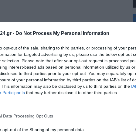
+
°
C
24.gr -
Do Not Process My Personal Information
+
αμαριά: Πώς αλλάζουν οι λεωφορειακές
+
Θ
to opt-out of the sale, sharing to third parties, or processing of your per
ις φέρνει στην Καλαμαριά η
... Περισσότερα
Σ
formation for targeted advertising by us, please use the below opt-out s
Κ
r selection. Please note that after your opt-out request is processed y
Δ
ης Κνωσού – Το «μπαλάκι» των αρμοδιοτήτων
eing interest-based ads based on personal information utilized by us or
Τ
disclosed to third parties prior to your opt-out. You may separately opt-
Τ
ήμερα στατικός έλεγχος ή κάποια
... Περισσότερα
Π
losure of your personal information by third parties on the IAB’s list of
Π
. This information may also be disclosed by us to third parties on the
IA
Π
ίνησε το τελικό “trial run”
Participants
that may further disclose it to other third parties.
νυχτερινές ώρες, τα δοκιμαστικά
... Περισσότερα
l Data Processing Opt Outs
ηγύρι – Ετοιμάζονται 20 νέες ταβέρνες
α Χαλκιδικής για τη φετινή
... Περισσότερα
o opt-out of the Sharing of my personal data.