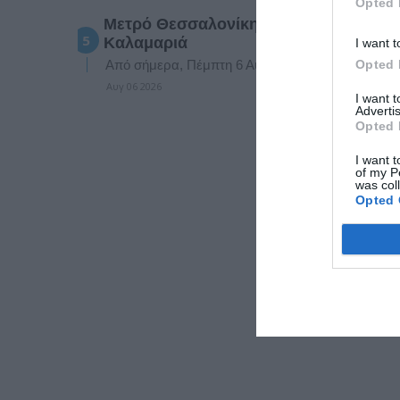
Opted 
Μετρό Θεσσαλονίκης: Από σήμερα οι 
Καλαμαριά
I want t
Από σήμερα, Πέμπτη 6 Αυγούστου, τίθενται σε ισ
Opted 
Αυγ 06 2026
I want 
Advertis
Opted 
I want t
of my P
was col
Opted 