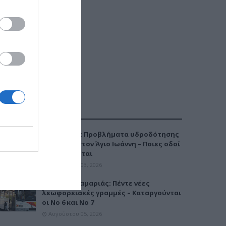
ΔΗΜΟΦΙΛΕΣΤΕΡΑ
Καλαμαριά: Προβλήματα υδροδότησης
την Τρίτη στον Άγιο Ιωάννη – Ποιες οδοί
επηρεάζονται
Αυγούστου 03, 2026
Μετρό Καλαμαριάς: Πέντε νέες
λεωφορειακές γραμμές – Καταργούνται
οι Νο 6 και Νο 7
Αυγούστου 05, 2026