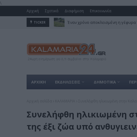
\
Αρχική
Σχετικά
Διαφήμιση
Επικοινωνία
Έναν χρόνο αποκλεισμένη η γέφυρα 
TICKER
ΑΡΧΙΚΗ
ΕΚΔΗΛΩΣΕΙΣ
ΔΗΜΟΤΙΚΑ
ΠΕΡ
Αρχική σελίδα
ΚΑΛΑΜΑΡΙΑ
Συνελήφθη ηλικιωμένη στην Καλαμ
Συνελήφθη ηλικιωμένη στ
της έξι ζώα υπό ανθυγιει