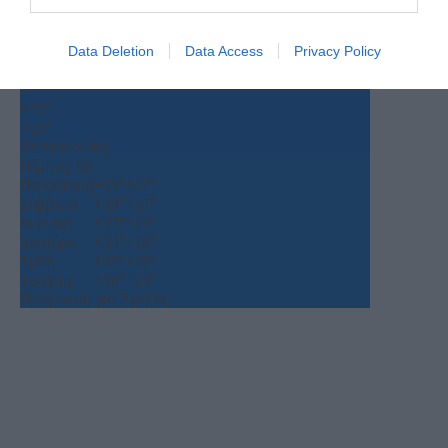
Ο ΚΑΙΡΟΣ
+
33
Data Deletion
Data Access
Privacy Policy
°
C
+
35°
+
25°
Θεσσαλονίκη
Πέμπτη, 06
Παρασκευή
+
35°
+
27°
Σάββατο
+
39°
+
27°
Κυριακή
+
37°
+
27°
Δευτέρα
+
34°
+
26°
Τρίτη
+
35°
+
25°
Τετάρτη
+
36°
+
24°
Πρόγνωση για 7 μέρες