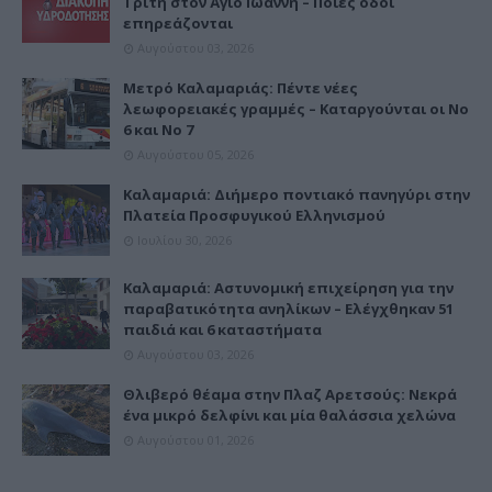
Τρίτη στον Άγιο Ιωάννη – Ποιες οδοί
επηρεάζονται
Αυγούστου 03, 2026
Μετρό Καλαμαριάς: Πέντε νέες
λεωφορειακές γραμμές – Καταργούνται οι Νο
6 και Νο 7
Αυγούστου 05, 2026
Καλαμαριά: Διήμερο ποντιακό πανηγύρι στην
Πλατεία Προσφυγικού Ελληνισμού
Ιουλίου 30, 2026
Καλαμαριά: Αστυνομική επιχείρηση για την
παραβατικότητα ανηλίκων – Ελέγχθηκαν 51
παιδιά και 6 καταστήματα
Αυγούστου 03, 2026
Θλιβερό θέαμα στην Πλαζ Αρετσούς: Νεκρά
ένα μικρό δελφίνι και μία θαλάσσια χελώνα
Αυγούστου 01, 2026