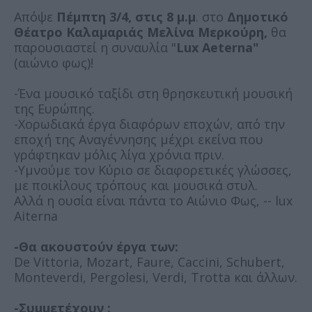
Απόψε
Πέμπτη 3/4, στις 8 μ.μ
. στο
Δημοτικό
Θέατρο Καλαμαριάς Μελίνα Μερκούρη,
θα
παρουσιαστεί η συναυλία "
Lux Aeterna"
(αιώνιο φως)!
-Ένα μουσικό ταξίδι στη θρησκευτική μουσική
της Ευρώπης.
-Χορωδιακά έργα διαφόρων εποχών, από την
εποχή της Αναγέννησης μέχρι εκείνα που
γράφτηκαν μόλις λίγα χρόνια πριν.
-Υμνούμε τον Κύριο σε διαφορετικές γλώσσες,
με ποικίλους τρόπους και μουσικά στυλ.
Αλλά η ουσία είναι πάντα το Αιώνιο Φως, -- lux
Aiterna
-Θα ακουστούν έργα των:
De Vittoria, Mozart, Faure, Caccini, Schubert,
Monteverdi, Pergolesi, Verdi, Trotta και άλλων.
-Συμμετέχουν :