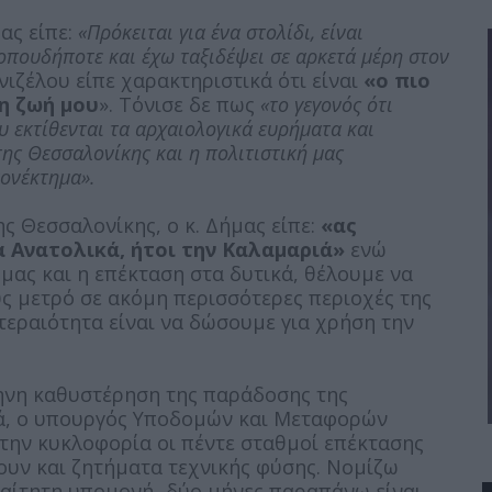
μας είπε:
«Πρόκειται για ένα στολίδι, είναι
οπουδήποτε και έχω ταξιδέψει σε αρκετά μέρη στον
νιζέλου είπε χαρακτηριστικά ότι είναι
«ο πιο
η ζωή μου
». Τόνισε δε πως
«το γεγονός ότι
 εκτίθενται τα αρχαιολογικά ευρήματα και
της Θεσσαλονίκης και η πολιτιστική μας
εονέκτημα».
ης Θεσσαλονίκης, ο κ. Δήμας είπε:
«ας
 Ανατολικά, ήτοι την Καλαμαριά»
ενώ
μας και η επέκταση στα δυτικά, θέλουμε να
 μετρό σε ακόμη περισσότερες περιοχές της
τεραιότητα είναι να δώσουμε για χρήση την
μηνη καθυστέρηση της παράδοσης της
ιά, ο υπουργός Υποδομών και Μεταφορών
την κυκλοφορία οι πέντε σταθμοί επέκτασης
υν και ζητήματα τεχνικής φύσης. Νομίζω
αίτητη υπομονή -δύο μήνες παραπάνω είναι-