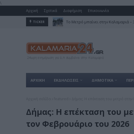
\
Αρχική
Σχετικά
Διαφήμιση
Επικοινωνία
Το Μετρό μπαίνει στην Καλαμαριά – Ξε
TICKER
ΑΡΧΙΚΗ
ΕΚΔΗΛΩΣΕΙΣ
ΔΗΜΟΤΙΚΑ
ΠΕΡ
Αρχική σελίδα
featured
Δήμας: Η επέκταση του μετρό στην
Δήμας: Η επέκταση του με
τον Φεβρουάριο του 2026