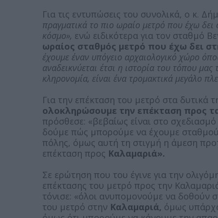
Για τις εντυπώσεις του συνολικά, ο κ. Δή
πραγματικά το πιο ωραίο μετρό που έχω δει 
κόσμο»,
ενώ ειδικότερα για τον σταθμό Βε
ωραίος σταθμός μετρό που έχω δει στ
έχουμε έναν υπόγειο αρχαιολογικό χώρο όπου
αναδεικνύεται έτσι η ιστορία του τόπου μας 
κληρονομία, είναι ένα τρομακτικά μεγάλο πλ
Για την επέκταση του μετρό στα δυτικά τ
ολοκληρώσουμε την επέκταση προς τα
πρόσθεσε: «βεβαίως είναι στο σχεδιασμό 
δούμε πώς μπορούμε να έχουμε σταθμούς
πόλης, όμως αυτή τη στιγμή η άμεση προ
επέκταση προς
Καλαμαριά».
Σε ερώτηση που του έγινε για την ολιγό
επέκτασης του μετρό προς την Καλαμαρ
τόνισε: «όλοι ανυπομονούμε να δοθούν σ
του μετρό στην
Καλαμαριά,
όμως υπάρχο
όμως ότι μπορούμε να κάνουμε την απαρ