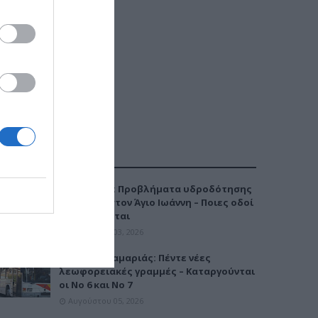
ΔΗΜΟΦΙΛΕΣΤΕΡΑ
Καλαμαριά: Προβλήματα υδροδότησης
την Τρίτη στον Άγιο Ιωάννη – Ποιες οδοί
επηρεάζονται
Αυγούστου 03, 2026
Μετρό Καλαμαριάς: Πέντε νέες
λεωφορειακές γραμμές – Καταργούνται
οι Νο 6 και Νο 7
Αυγούστου 05, 2026