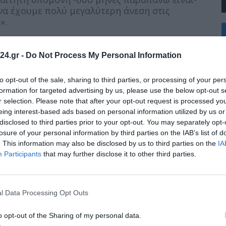
να έχουμε πολύ μεγαλύτερη άνεση στις
».
+
°
ς βασικής γραμμής, ο ίδιος σημείωσε ότι
C
όμενο διάστημα θα γίνουν σχετικές
24.gr -
Do Not Process My Personal Information
+
που δεν συμβαίνει μόνο στο μετρό στη
+
Θ
ρό στο εξωτερικό».
to opt-out of the sale, sharing to third parties, or processing of your per
Π
formation for targeted advertising by us, please use the below opt-out s
Σ
τεχνολογικό αυτό επίτευγμα», το μετρό
r selection. Please note that after your opt-out request is processed y
Κ
ου ο υφυπουργός Υποδομών, Νίκος Ταχιάος,
eing interest-based ads based on personal information utilized by us or
Δ
από τους νέους είναι κάτι πολύ σημαντικό. Ο
disclosed to third parties prior to your opt-out. You may separately opt-
Τ
ική έρευνα του Εμποροβιομηχανικού
Τ
losure of your personal information by third parties on the IAB’s list of
 μετρό της Θεσσαλονίκης το έχουν βάλει στη
Π
. This information may also be disclosed by us to third parties on the
IA
Π
ατικά είναι εντυπωσιακό ότι οι επιβάτες είναι
Participants
that may further disclose it to other third parties.
οί που έχουν συστηματοποιήσει την χρήση του
θεωρώ πολύ σημαντικό και το έχω διαπιστώσει
υτά, απευθυνόμενος και στους μεγαλύτερους
l Data Processing Opt Outs
κό επίτευγμα και πρέπει να αισθάνονται ότι
τους ζωή, στη δική τους καθημερινότητα.
o opt-out of the Sharing of my personal data.