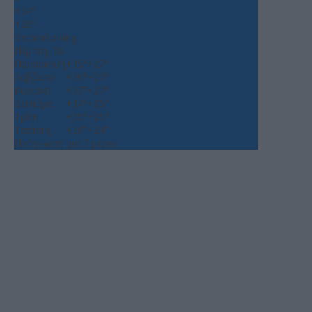
+
34°
+
25°
Θεσσαλονίκη
Πέμπτη, 06
Παρασκευή
+
35°
+
27°
Σάββατο
+
39°
+
27°
Κυριακή
+
37°
+
27°
Δευτέρα
+
34°
+
26°
Τρίτη
+
35°
+
25°
Τετάρτη
+
36°
+
24°
Πρόγνωση για 7 μέρες