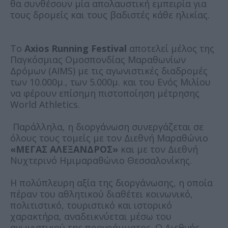
θα συνθέσουν μία απολαυστική εμπειρία για
τους δρομείς και τους βαδιστές κάθε ηλικίας.
Το
Axios Running Festival
αποτελεί μέλος της
Παγκόσμιας Ομοσπονδίας Μαραθωνίων
Δρόμων (AIMS) με τις αγωνιστικές διαδρομές
των 10.000μ., των 5.000μ. και του Ενός Μιλίου
να φέρουν επίσημη πιστοποίηση μέτρησης
World Athletics.
Παράλληλα, η διοργάνωση συνεργάζεται σε
όλους τους τομείς με τον Διεθνή Μαραθώνιο
«ΜΕΓΑΣ ΑΛΕΞΑΝΔΡΟΣ»
και με τον Διεθνή
Νυχτερινό Ημιμαραθώνιο Θεσσαλονίκης.
Η πολύπλευρη αξία της διοργάνωσης, η οποία
πέραν του αθλητικού διαθέτει κοινωνικό,
πολιτιστικό, τουριστικό και ιστορικό
χαρακτήρα, αναδεικνύεται μέσω του
αγωνιστικού της προγράμματος. Ο Διεθνής