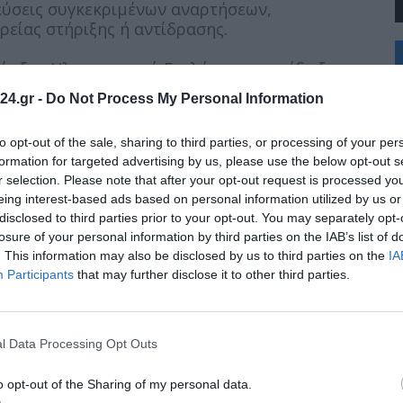
εύσεις συγκεκριμένων αναρτήσεων,
είας στήριξης ή αντίδρασης.
+
°
Δίωξης Ηλεκτρονικού Εγκλήματος κατέδειξε τη
C
ial Media (tik-tok, X, Facebook, Instagram) με
24.gr -
Do Not Process My Personal Information
+
συνάθροιση, με σκοπό να αλληλεπιδρούν με
+
 και να χειραγωγήσουν τους αλγόριθμους των
Θ
to opt-out of the sale, sharing to third parties, or processing of your per
ητα – επισκεψιμότητα.
Σ
formation for targeted advertising by us, please use the below opt-out s
Κ
r selection. Please note that after your opt-out request is processed y
Δ
eing interest-based ads based on personal information utilized by us or
Τ
disclosed to third parties prior to your opt-out. You may separately opt-
Τ
Π
losure of your personal information by third parties on the IAB’s list of
δυνα καθώς ενισχύουν ψευδείς ειδήσεις και
Π
. This information may also be disclosed by us to third parties on the
IA
ωνικών δικτύων, ενώ παράλληλα δημιουργούν
Π
Participants
that may further disclose it to other third parties.
l Data Processing Opt Outs
συμβουλεύει του πολίτες:
o opt-out of the Sharing of my personal data.