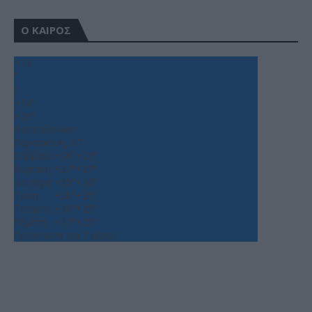
Ο ΚΑΙΡΟΣ
+
33
°
C
+
34°
+
26°
Θεσσαλονίκη
Παρασκευή, 07
Σάββατο
+
36°
+
23°
Κυριακή
+
37°
+
27°
Δευτέρα
+
35°
+
26°
Τρίτη
+
36°
+
25°
Τετάρτη
+
36°
+
25°
Πέμπτη
+
37°
+
25°
Πρόγνωση για 7 μέρες