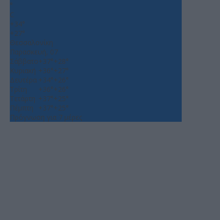
°
C
+
34°
+
27°
Θεσσαλονίκη
Παρασκευή, 07
Σάββατο
+
37°
+
28°
Κυριακή
+
36°
+
27°
Δευτέρα
+
34°
+
26°
Τρίτη
+
36°
+
26°
Τετάρτη
+
37°
+
25°
Πέμπτη
+
37°
+
25°
Πρόγνωση για 7 μέρες