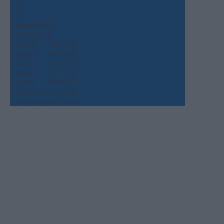
+
37°
+
25°
Θεσσαλονίκη
Σάββατο, 08
Κυριακή
+
36°
+
28°
Δευτέρα
+
35°
+
26°
Τρίτη
+
36°
+
25°
Τετάρτη
+
37°
+
26°
Πέμπτη
+
36°
+
25°
Παρασκευή
+
31°
+
25°
Πρόγνωση για 7 μέρες