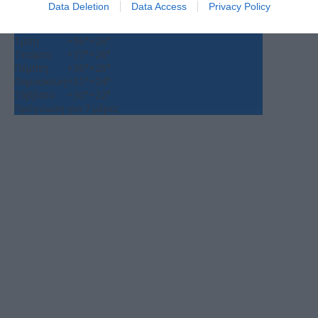
Θεσσαλονίκη
Data Deletion
Data Access
Privacy Policy
Κυριακή, 09
Δευτέρα
+
34°
+
26°
Τρίτη
+
36°
+
26°
Τετάρτη
+
37°
+
26°
Πέμπτη
+
36°
+
26°
Παρασκευή
+
31°
+
24°
Σάββατο
+
30°
+
22°
Πρόγνωση για 7 μέρες