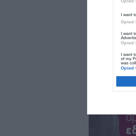
Opted 
I want t
Opted 
I want 
Advertis
Opted 
I want t
of my P
was col
Opted 