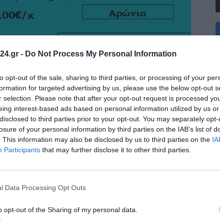
+
°
C
24.gr -
Do Not Process My Personal Information
+
+
Θ
to opt-out of the sale, sharing to third parties, or processing of your per
Π
formation for targeted advertising by us, please use the below opt-out s
Π
r selection. Please note that after your opt-out request is processed y
Σ
eing interest-based ads based on personal information utilized by us or
Κ
disclosed to third parties prior to your opt-out. You may separately opt-
Δ
Τ
losure of your personal information by third parties on the IAB’s list of
Τ
. This information may also be disclosed by us to third parties on the
IA
Π
Participants
that may further disclose it to other third parties.
l Data Processing Opt Outs
o opt-out of the Sharing of my personal data.