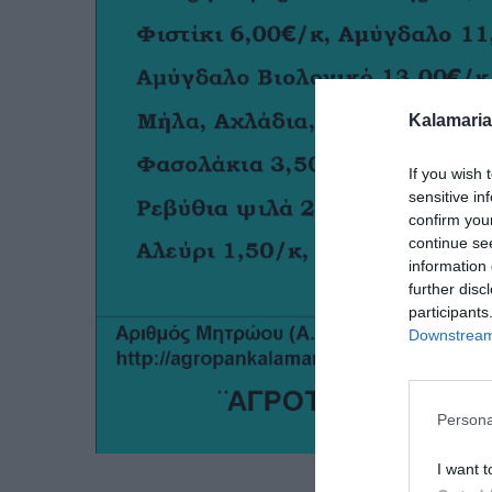
Kalamaria
If you wish 
sensitive in
confirm you
continue se
information 
further disc
participants
Downstream 
Persona
I want t