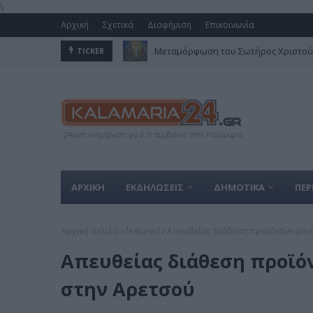
\
Αρχική
Σχετικά
Διαφήμιση
Επικοινωνία
Μεταμόρφωση του Σωτήρος Χριστού 
TICKER
ΑΡΧΙΚΗ
ΕΚΔΗΛΩΣΕΙΣ
ΔΗΜΟΤΙΚΑ
ΠΕΡ
Αρχική σελίδα
featured
Απευθείας διάθεση προϊόντων μό
Απευθείας διάθεση προϊό
στην Αρετσού