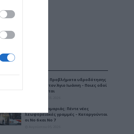
ΔΗΜΟΦΙΛΕΣΤΕΡΑ
Καλαμαριά: Προβλήματα υδροδότησης
την Τρίτη στον Άγιο Ιωάννη – Ποιες οδοί
επηρεάζονται
Αυγούστου 03, 2026
Μετρό Καλαμαριάς: Πέντε νέες
λεωφορειακές γραμμές – Καταργούνται
οι Νο 6 και Νο 7
Αυγούστου 05, 2026