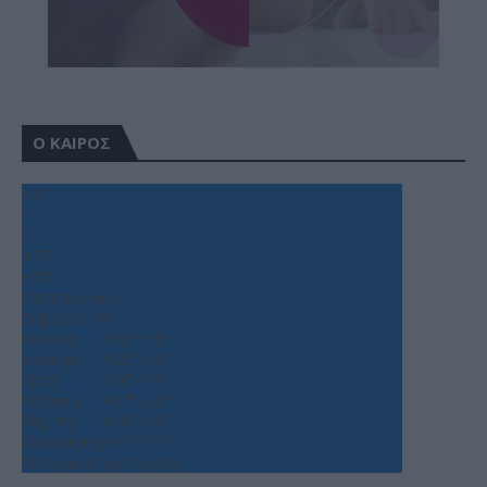
Ο ΚΑΙΡΟΣ
+
35
°
C
+
37°
+
25°
Θεσσαλονίκη
Σάββατο, 08
Κυριακή
+
36°
+
28°
Δευτέρα
+
35°
+
26°
Τρίτη
+
36°
+
25°
Τετάρτη
+
37°
+
26°
Πέμπτη
+
36°
+
25°
Παρασκευή
+
31°
+
25°
Πρόγνωση για 7 μέρες