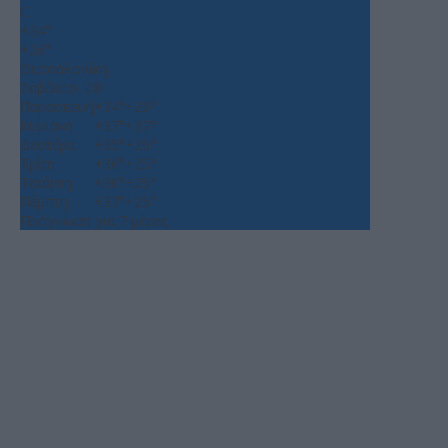
C
+
34°
+
26°
Θεσσαλονίκη
Σάββατο, 08
Παρασκευή
+
34°
+
26°
Κυριακή
+
37°
+
27°
Δευτέρα
+
35°
+
26°
Τρίτη
+
36°
+
25°
Τετάρτη
+
36°
+
25°
Πέμπτη
+
37°
+
25°
Πρόγνωση για 7 μέρες