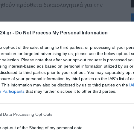
τηθούν πρόσθετα δικαιολογητικά για την
+
°
C
ια να θεωρηθεί έγκυρη. Αιτήσεις που
24.gr -
Do Not Process My Personal Information
+
ται υπόψη.
+
Θ
to opt-out of the sale, sharing to third parties, or processing of your per
Σ
formation for targeted advertising by us, please use the below opt-out s
Κ
r selection. Please note that after your opt-out request is processed y
Δ
eing interest-based ads based on personal information utilized by us or
Τ
disclosed to third parties prior to your opt-out. You may separately opt-
Τ
 Φεβρουαρίου) θα καταβληθεί στις 31 Μαρτίου.
Π
losure of your personal information by third parties on the IAB’s list of
Π
. This information may also be disclosed by us to third parties on the
IA
μακα ενοποιούνται, με αύξηση στο ποσό του
Π
Participants
that may further disclose it to other third parties.
l Data Processing Opt Outs
o opt-out of the Sharing of my personal data.
 εισοδηματική κατηγορία.