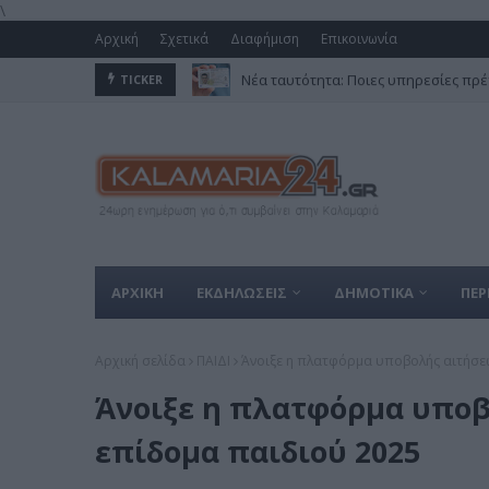
\
Αρχική
Σχετικά
Διαφήμιση
Επικοινωνία
Νέα ταυτότητα: Ποιες υπηρεσίες πρέ
TICKER
ΑΡΧΙΚΗ
ΕΚΔΗΛΩΣΕΙΣ
ΔΗΜΟΤΙΚΑ
ΠΕΡ
Αρχική σελίδα
ΠΑΙΔΙ
Άνοιξε η πλατφόρμα υποβολής αιτήσεω
Άνοιξε η πλατφόρμα υποβ
επίδομα παιδιού 2025