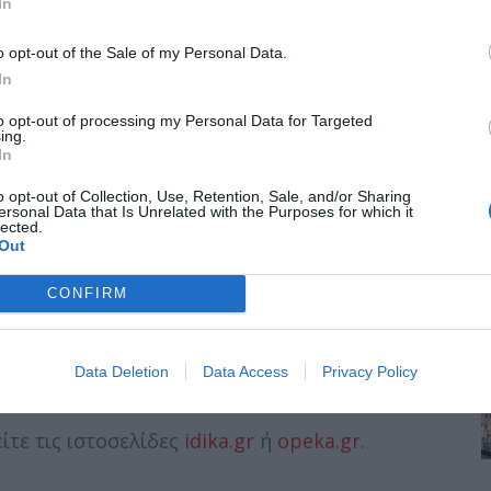
In
ρο παιδί, ανάλογα με το εισόδημα.
o opt-out of the Sale of my Personal Data.
In
ι πάνω.
to opt-out of processing my Personal Data for Targeted
ing.
In
o opt-out of Collection, Use, Retention, Sale, and/or Sharing
ersonal Data that Is Unrelated with the Purposes for which it
lected.
στην υποχρεωτική εκπαίδευση αποτελεί
Out
όματος.
CONFIRM
ορείτε να την ακυρώσετε και να υποβάλετε
στικά, αυτή δεν θα ληφθεί υπόψη.
Data Deletion
Data Access
Privacy Policy
ίτε τις ιστοσελίδες
idika.gr
ή
opeka.gr
.