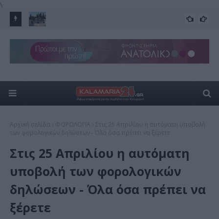
\
 Το
Το Μετρό μπαίνει στην Καλαμαριά – Ξεκίνησε το τελικό “trial
Άγι
FEATURED
run”
20 
Αρχική σελίδα
ΦΟΡΟΛΟΓΙΑ
Στις 25 Απριλίου η αυτόματη υποβολή
των φορολογικών δηλώσεων - Όλα όσα πρέπει να ξέρετε
Στις 25 Απριλίου η αυτόματη
υποβολή των φορολογικών
δηλώσεων - Όλα όσα πρέπει να
ξέρετε