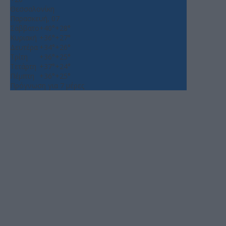
Θεσσαλονίκη
Παρασκευή, 07
Σάββατο
+
40°
+
28°
Κυριακή
+
36°
+
27°
Δευτέρα
+
34°
+
26°
Τρίτη
+
36°
+
25°
Τετάρτη
+
37°
+
24°
Πέμπτη
+
36°
+
25°
Πρόγνωση για 7 μέρες