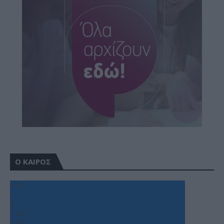
Ο ΚΑΙΡΟΣ
+
32
°
C
+
34°
+
26°