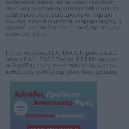
διδάσκοντες/ούσες, τις αρμοδιότητες αυτές
ασκεί ο/η ανώτερος/η κατά́ τον βαθμό́ και επί
ισόβαθμων ο/η αρχαιότερος/η. Αν η ημέρα
που έχει οριστεί́ συμπίπτει με ημέρα αργίας, η
σχολική́ μονάδα δέχεται το κοινό́ την επομένη
εργάσιμη ημέρα.
Για τα Γυμνάσια, ΓΕ.Λ., ΕΠΑ.Λ, Γυμνάσια Ε.Α.Ε,
Λύκεια Ε.Α.Ε., ΕΝ.Ε.Ε.ΓΥ-Λ και Ε.Ε.Ε.ΕΚ. ισχύουν
οι διατάξεις του ν. 1157/1981 (Α’ 126) για την
καθιέρωση πενθήμερης εβδομάδας εργασίας.