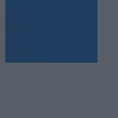
°
C
+
37°
+
25°
Θεσσαλονίκη
Σάββατο, 08
Κυριακή
+
38°
+
28°
Δευτέρα
+
34°
+
25°
Τρίτη
+
36°
+
26°
Τετάρτη
+
38°
+
26°
Πέμπτη
+
34°
+
26°
Παρασκευή
+
31°
+
24°
Πρόγνωση για 7 μέρες