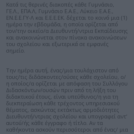
Κατά́ τις θερινές διακοπές κάθε Γυμνάσιο,
ΓΕ.Λ., ΕΠΑ.Λ, Γυμνάσιο Ε.Α.Ε., Λύκειο Ε.Α.Ε.,
ΕΝ.Ε.Ε.ΓΥ-Λ και Ε.Ε.Ε.ΕΚ. δέχεται το κοινό́ μια (1)
ημέρα την εβδομάδα, η οποία ορίζεται από́
τον/την οικείο/α Διευθυντή́/ντρια Εκπαίδευσης
και ανακοινώνεται στον πίνακα ανακοινώσεων
του σχολείου και εξωτερικά́ σε εμφανές
σημείο.
Την ημέρα αυτή́, ένας/μια τουλάχιστον από
τους/τις διδάσκοντες/ούσες κάθε σχολείου, ο/
η οποίος/α ορίζεται με απόφαση του Συλλόγου
Διδασκόντων/ουσών πριν από́ τη λήξη του
διδακτικού́ έτους, είναι υπεύθυνος/η για τη
διεκπεραίωση κάθε τρέχοντος υπηρεσιακού́
θέματος, ασκώντας εκτάκτως αρμοδιότητες
Διευθυντή́/ντριας σχολείου και υπογραφεί αντ’
αυτού́/ής κάθε έγγραφο ή τίτλο. Αν τα
καθήκοντα ασκούν περισσότεροι από́ ένας/ μια