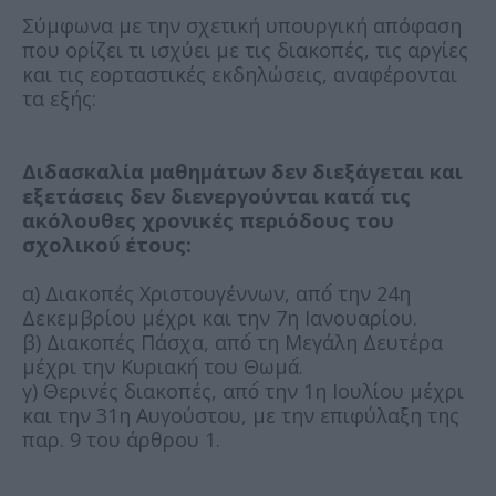
Σύμφωνα με την σχετική υπουργική απόφαση
που ορίζει τι ισχύει με τις διακοπές, τις αργίες
και τις εορταστικές εκδηλώσεις, αναφέρονται
τα εξής:
Διδασκαλία μαθημάτων δεν διεξάγεται και
εξετάσεις δεν διενεργούνται κατά́ τις
ακόλουθες χρονικές περιόδους του
σχολικού́ έτους:
α) Διακοπές Χριστουγέννων, από́ την 24η
Δεκεμβρίου μέχρι και την 7η Ιανουαρίου.
β) Διακοπές Πάσχα, από́ τη Μεγάλη Δευτέρα
μέχρι την Κυριακή́ του Θωμά́.
γ) Θερινές διακοπές, από́ την 1η Ιουλίου μέχρι
και την 31η Αυγούστου, με την επιφύλαξη της
παρ. 9 του άρθρου 1.