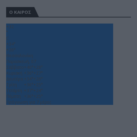
Ο ΚΑΙΡΟΣ
+
32
°
C
+
34°
+
26°
Θεσσαλονίκη
Παρασκευή, 07
Σάββατο
+
40°
+
28°
Κυριακή
+
36°
+
27°
Δευτέρα
+
34°
+
26°
Τρίτη
+
36°
+
25°
Τετάρτη
+
37°
+
24°
Πέμπτη
+
36°
+
25°
Πρόγνωση για 7 μέρες