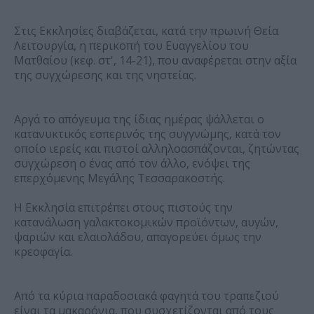
Στις Εκκλησίες διαβάζεται, κατά την πρωινή Θεία
Λειτουργία, η περικοπή του Ευαγγελίου του
Ματθαίου (κεφ. στ', 14-21), που αναφέρεται στην αξία
της συγχώρεσης και της νηστείας.
Αργά το απόγευμα της ίδιας ημέρας ψάλλεται ο
κατανυκτικός εσπερινός της συγγνώμης, κατά τον
οποίο ιερείς και πιστοί αλληλοασπάζονται, ζητώντας
συγχώρεση ο ένας από τον άλλο, ενόψει της
επερχόμενης Μεγάλης Τεσσαρακοστής.
Η Εκκλησία επιτρέπει στους πιστούς την
κατανάλωση γαλακτοκομικών προϊόντων, αυγών,
ψαριών και ελαιολάδου, απαγορεύει όμως την
κρεοφαγία.
Από τα κύρια παραδοσιακά φαγητά του τραπεζιού
είναι τα μακαρόνια, που συσχετίζονται από τους