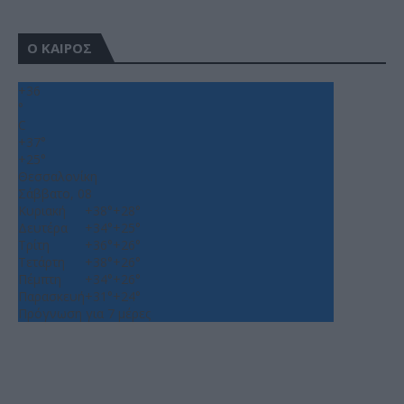
Ο ΚΑΙΡΟΣ
+
36
°
C
+
37°
+
25°
Θεσσαλονίκη
Σάββατο, 08
Κυριακή
+
38°
+
28°
Δευτέρα
+
34°
+
25°
Τρίτη
+
36°
+
26°
Τετάρτη
+
38°
+
26°
Πέμπτη
+
34°
+
26°
Παρασκευή
+
31°
+
24°
Πρόγνωση για 7 μέρες