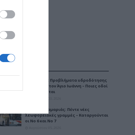
ΔΗΜΟΦΙΛΕΣΤΕΡΑ
Καλαμαριά: Προβλήματα υδροδότησης
την Τρίτη στον Άγιο Ιωάννη – Ποιες οδοί
επηρεάζονται
Αυγούστου 03, 2026
Μετρό Καλαμαριάς: Πέντε νέες
λεωφορειακές γραμμές – Καταργούνται
οι Νο 6 και Νο 7
Αυγούστου 05, 2026