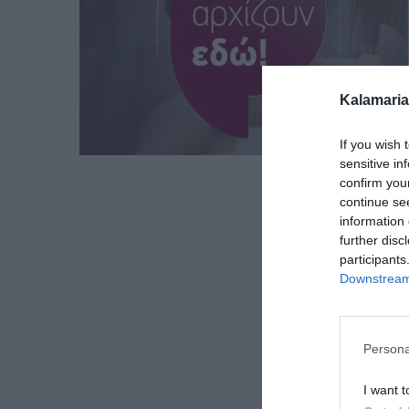
Kalamaria
If you wish 
sensitive in
confirm you
continue se
information 
further disc
participants
Downstream 
Persona
I want t