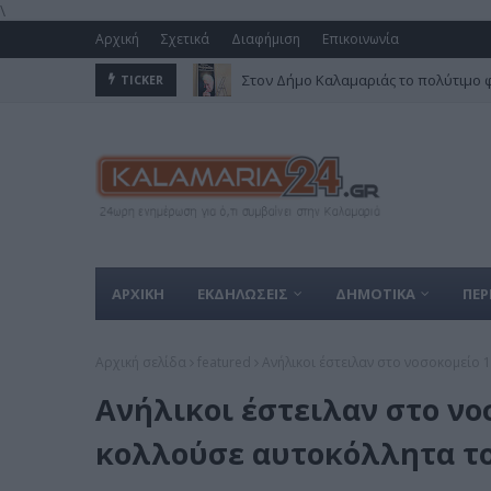
\
Αρχική
Σχετικά
Διαφήμιση
Επικοινωνία
Άνοιξε η πλατφόρμα για το πρόγραμμ
TICKER
ΑΡΧΙΚΗ
ΕΚΔΗΛΩΣΕΙΣ
ΔΗΜΟΤΙΚΑ
ΠΕΡ
Αρχική σελίδα
featured
Ανήλικοι έστειλαν στο νοσοκομείο
Ανήλικοι έστειλαν στο νο
κολλούσε αυτοκόλλητα τ