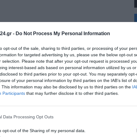
+
°
C
24.gr -
Do Not Process My Personal Information
+
+
Θ
to opt-out of the sale, sharing to third parties, or processing of your per
Π
formation for targeted advertising by us, please use the below opt-out s
Π
r selection. Please note that after your opt-out request is processed y
Σ
eing interest-based ads based on personal information utilized by us or
Κ
disclosed to third parties prior to your opt-out. You may separately opt-
Δ
Τ
losure of your personal information by third parties on the IAB’s list of
Τ
. This information may also be disclosed by us to third parties on the
IA
Π
Participants
that may further disclose it to other third parties.
l Data Processing Opt Outs
o opt-out of the Sharing of my personal data.