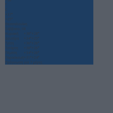
°
C
+
37°
+
25°
Θεσσαλονίκη
Σάββατο, 08
Κυριακή
+
38°
+
28°
Δευτέρα
+
34°
+
25°
Τρίτη
+
36°
+
26°
Τετάρτη
+
38°
+
26°
Πέμπτη
+
34°
+
26°
Παρασκευή
+
31°
+
24°
Πρόγνωση για 7 μέρες