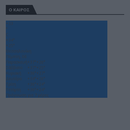
Ο ΚΑΙΡΟΣ
+
33
°
C
+
34°
+
25°
Θεσσαλονίκη
Πέμπτη, 06
Παρασκευή
+
37°
+
26°
Σάββατο
+
37°
+
25°
Κυριακή
+
36°
+
27°
Δευτέρα
+
34°
+
26°
Τρίτη
+
36°
+
24°
Τετάρτη
+
36°
+
24°
Πρόγνωση για 7 μέρες