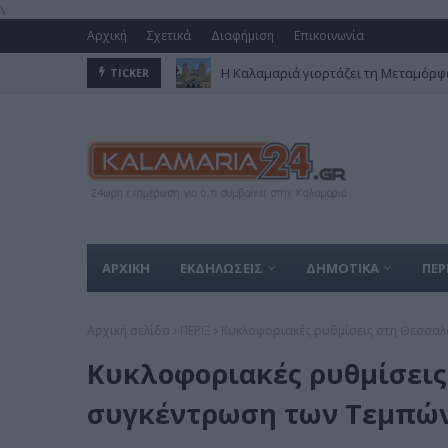
\
Αρχική
Σχετικά
Διαφήμιση
Επικοινωνία
Η Καλαμαριά γιορτάζει τη Μεταμόρφω
TICKER
ΑΡΧΙΚΗ
ΕΚΔΗΛΩΣΕΙΣ
ΔΗΜΟΤΙΚΑ
ΠΕΡ
Αρχική σελίδα
ΠΕΡΙΞ
Κυκλοφοριακές ρυθμίσεις στη Θεσσαλον
Κυκλοφοριακές ρυθμίσεις
συγκέντρωση των Τεμπών 