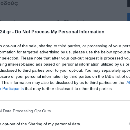
 οδούς:
+
δεκανήσου μέχρι την οδό Εθν. Αμύνης.
°
C
24.gr -
Do Not Process My Personal Information
+
δό Λάζου Εξάρχου μέχρι την οδό Εθν. Αμύνης
+
 μέχρι την οδό Στεφ. Δραγούμη.
Θ
to opt-out of the sale, sharing to third parties, or processing of your per
Π
formation for targeted advertising by us, please use the below opt-out s
 οδό Αγ. Δημητρίου μέχρι την οδό Γ. Λαμπράκη.
Π
r selection. Please note that after your opt-out request is processed y
Σ
eing interest-based ads based on personal information utilized by us or
Κ
 Πλατεία Αριστοτέλους μέχρι την οδό
disclosed to third parties prior to your opt-out. You may separately opt-
Δ
Τ
losure of your personal information by third parties on the IAB’s list of
Τ
. This information may also be disclosed by us to third parties on the
IA
δό Γ΄ Σεπτεμβρίου μέχρι την οδό
Π
Participants
that may further disclose it to other third parties.
δό Ερμού μέχρι την οδό Εγνατία.
l Data Processing Opt Outs
δό Ελένης Ζωγράφου μέχρι την οδό
o opt-out of the Sharing of my personal data.