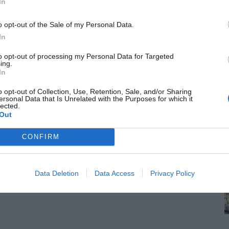
In
δό Αγίων Πάντων μέχρι την οδό Μιχ. Καλού.
o opt-out of the Sale of my Personal Data.
ό Μοναστηρίου μέχρι την οδό Δημ.
In
to opt-out of processing my Personal Data for Targeted
ing.
πό την οδό Αγίων Πάντων μέχρι την οδό
In
o opt-out of Collection, Use, Retention, Sale, and/or Sharing
ersonal Data that Is Unrelated with the Purposes for which it
οδό Μοναστηρίου μέχρι την οδό Δημ.
lected.
Out
καταστάσεων Νέου Σιδηροδρομικού Σταθμού.
CONFIRM
ι που θα ρυθμίζουν την κυκλοφορία και θα
Data Deletion
Data Access
Privacy Policy