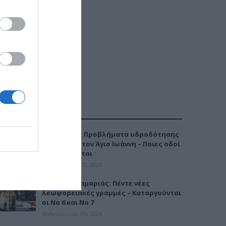
ΔΗΜΟΦΙΛΕΣΤΕΡΑ
Καλαμαριά: Προβλήματα υδροδότησης
την Τρίτη στον Άγιο Ιωάννη – Ποιες οδοί
επηρεάζονται
Αυγούστου 03, 2026
Μετρό Καλαμαριάς: Πέντε νέες
λεωφορειακές γραμμές – Καταργούνται
οι Νο 6 και Νο 7
Αυγούστου 05, 2026