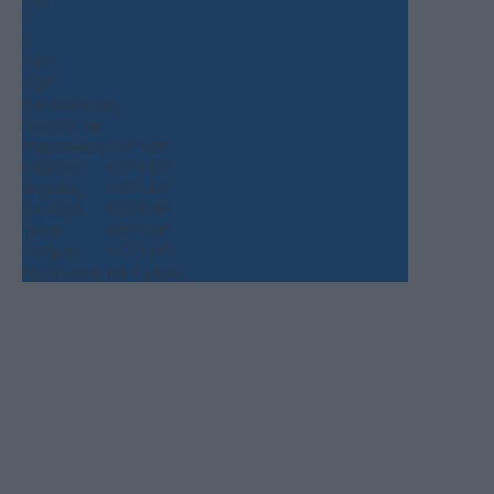
°
C
+
35°
+
26°
Θεσσαλονίκη
Πέμπτη, 06
Παρασκευή
+
34°
+
26°
Σάββατο
+
37°
+
25°
Κυριακή
+
39°
+
27°
Δευτέρα
+
33°
+
26°
Τρίτη
+
35°
+
24°
Τετάρτη
+
37°
+
24°
Πρόγνωση για 7 μέρες