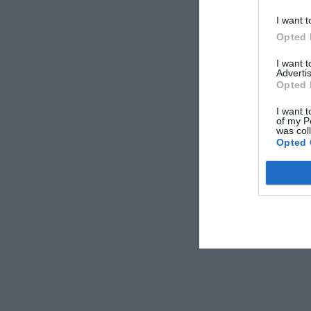
I want t
Opted 
I want 
Advertis
Opted 
I want t
of my P
was col
Opted 