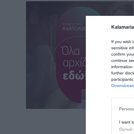
Kalamaria
If you wish 
sensitive in
confirm you
continue se
information 
further disc
participants
Downstream 
Persona
I want t
Opted 