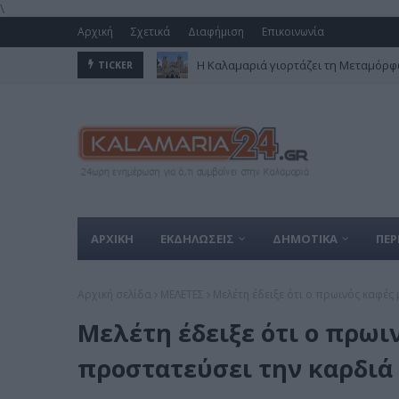
\
Αρχική
Σχετικά
Διαφήμιση
Επικοινωνία
Η Καλαμαριά γιορτάζει τη Μεταμόρφω
TICKER
ΑΡΧΙΚΗ
ΕΚΔΗΛΩΣΕΙΣ
ΔΗΜΟΤΙΚΑ
ΠΕΡ
Αρχική σελίδα
ΜΕΛΕΤΕΣ
Μελέτη έδειξε ότι ο πρωινός καφές
Μελέτη έδειξε ότι ο πρωι
προστατεύσει την καρδιά