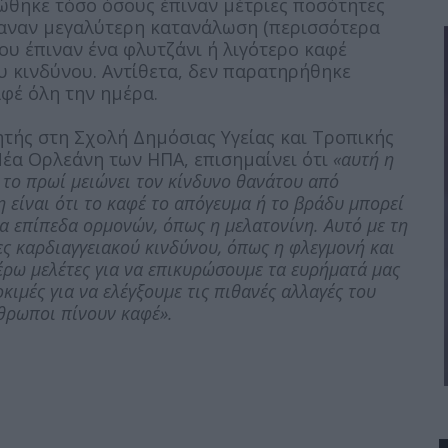
τώθηκε τόσο όσους έπιναν μέτριες ποσότητες
έκαναν μεγαλύτερη κατανάλωση (περισσότερα
ου έπιναν ένα φλυτζάνι ή λιγότερο καφέ
 κινδύνου. Αντίθετα, δεν παρατηρήθηκε
αφέ όλη την ημέρα.
ητής στη Σχολή Δημόσιας Υγείας και Τροπικής
Νέα Ορλεάνη των ΗΠΑ, επισημαίνει ότι
«αυτή η
έ το πρωί μειώνει τον κίνδυνο θανάτου από
 είναι ότι το καφέ το απόγευμα ή το βράδυ μπορεί
τα επίπεδα ορμονών, όπως η μελατονίνη. Αυτό με τη
ες καρδιαγγειακού κινδύνου, όπως η φλεγμονή και
έρω μελέτες για να επικυρώσουμε τα ευρήματά μας
κιμές για να ελέγξουμε τις πιθανές αλλαγές του
νθρωποι πίνουν καφέ».