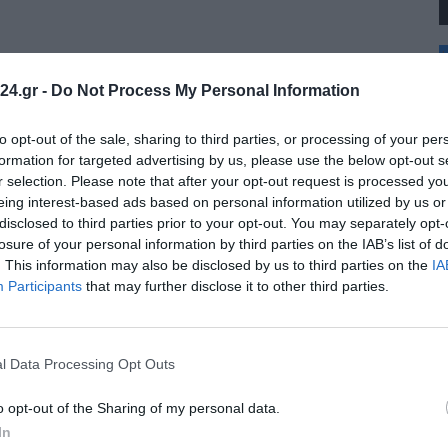
+
°
24.gr -
Do Not Process My Personal Information
C
+
+
to opt-out of the sale, sharing to third parties, or processing of your per
Θ
formation for targeted advertising by us, please use the below opt-out s
Π
r selection. Please note that after your opt-out request is processed y
Π
eing interest-based ads based on personal information utilized by us or
Σ
disclosed to third parties prior to your opt-out. You may separately opt-
Κ
Δ
losure of your personal information by third parties on the IAB’s list of
Τ
. This information may also be disclosed by us to third parties on the
IA
Τ
Participants
that may further disclose it to other third parties.
Π
l Data Processing Opt Outs
o opt-out of the Sharing of my personal data.
In