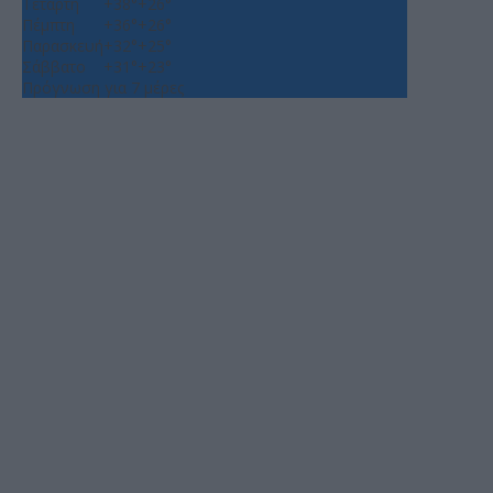
Τετάρτη
+
38°
+
26°
Πέμπτη
+
36°
+
26°
Παρασκευή
+
32°
+
25°
Σάββατο
+
31°
+
23°
Πρόγνωση για 7 μέρες