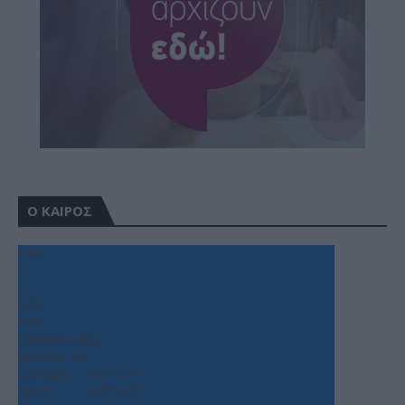
Ο ΚΑΙΡΟΣ
+
34
°
C
+
35°
+
28°
Θεσσαλονίκη
Κυριακή, 09
Δευτέρα
+
33°
+
27°
Τρίτη
+
35°
+
26°