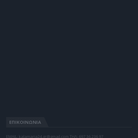
ΕΠΙΚΟΙΝΩΝΙΑ
EMAIL: kalamaria24.gr@gmail.com TΗΛ: 697 36 236 97