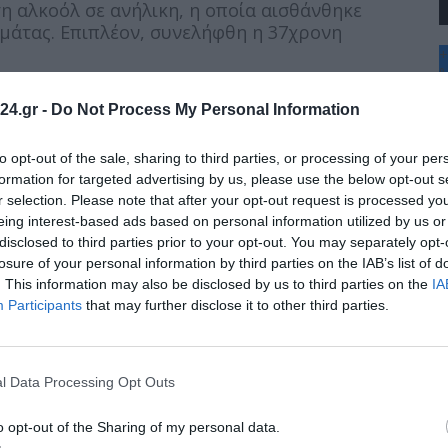
η αλκοόλ σε ανήλικη, η οποία αισθάνθηκε
αμάτας. Επιπλέον, συνελήφθη η 37χρονη
+
°
C
24.gr -
Do Not Process My Personal Information
+
 Αστυνομικό Τμήμα Οιχαλίας, ενώ η
+
των συλληφθέντων, θα υποβληθεί αρμοδίως.
Θ
to opt-out of the sale, sharing to third parties, or processing of your per
Π
formation for targeted advertising by us, please use the below opt-out s
Σ
r selection. Please note that after your opt-out request is processed y
ομοθεσίας, απαγορεύεται η πώληση αλκοόλ σε
Κ
eing interest-based ads based on personal information utilized by us or
Δ
όγδοο έτος της ηλικίας τους.
disclosed to third parties prior to your opt-out. You may separately opt-
Τ
Τ
losure of your personal information by third parties on the IAB’s list of
Π
. This information may also be disclosed by us to third parties on the
IA
Π
Participants
that may further disclose it to other third parties.
l Data Processing Opt Outs
o opt-out of the Sharing of my personal data.