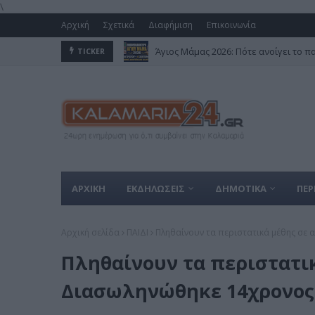
\
Αρχική
Σχετικά
Διαφήμιση
Επικοινωνία
Άγιος Μάμας 2026: Πότε ανοίγει το π
TICKER
ΑΡΧΙΚΗ
ΕΚΔΗΛΩΣΕΙΣ
ΔΗΜΟΤΙΚΑ
ΠΕΡ
Αρχική σελίδα
ΠΑΙΔΙ
Πληθαίνουν τα περιστατικά μέθης σε 
Πληθαίνουν τα περιστατικ
Διασωληνώθηκε 14χρονος