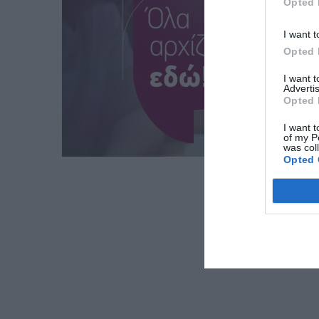
Opted 
I want t
Opted 
I want 
Advertis
Opted 
I want t
of my P
was col
Opted 