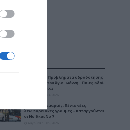
ΔΗΜΟΦΙΛΕΣΤΕΡΑ
Καλαμαριά: Προβλήματα υδροδότησης
την Τρίτη στον Άγιο Ιωάννη – Ποιες οδοί
επηρεάζονται
Αυγούστου 03, 2026
Μετρό Καλαμαριάς: Πέντε νέες
λεωφορειακές γραμμές – Καταργούνται
οι Νο 6 και Νο 7
Αυγούστου 05, 2026