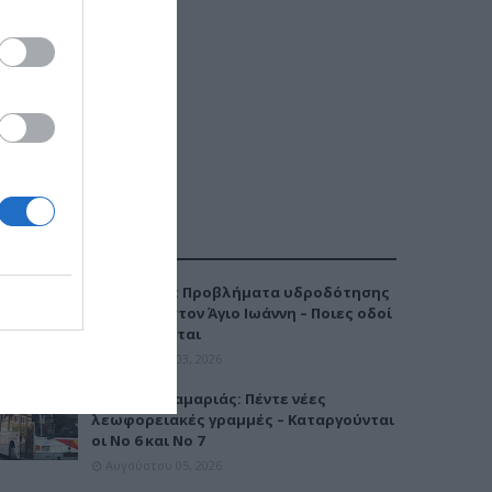
ΔΗΜΟΦΙΛΕΣΤΕΡΑ
Καλαμαριά: Προβλήματα υδροδότησης
την Τρίτη στον Άγιο Ιωάννη – Ποιες οδοί
επηρεάζονται
Αυγούστου 03, 2026
Μετρό Καλαμαριάς: Πέντε νέες
λεωφορειακές γραμμές – Καταργούνται
οι Νο 6 και Νο 7
Αυγούστου 05, 2026