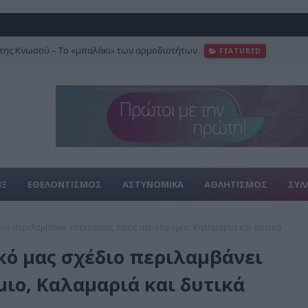
της Κνωσού – Το «μπαλάκι» των αρμοδιοτήτων
FEATURED
κίνησε το τελικό “trial run”
FEATURED
ΙΞ
ΕΘΕΛΟΝΤΙΣΜΟΣ
ΑΣΤΥΝΟΜΙΚΑ
ΑΘΛΗΤΙΣΜΟΣ
ΣΥΛ
διο περιλαμβάνει επεκτάσεις προς αεροδρόμιο, Καλαμαριά και δυτικά
κό μας σχέδιο περιλαμβάνει
ιο, Καλαμαριά και δυτικά