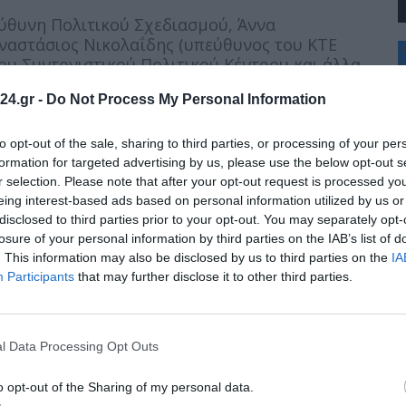
ύθυνη Πολιτικού Σχεδιασμού, Άννα
ναστάσιος Νικολαΐδης (υπεύθυνος του ΚΤΕ
+
ου Συντονιστικού Πολιτικού Κέντρου και άλλα
°
C
24.gr -
Do Not Process My Personal Information
+
+
Θ
to opt-out of the sale, sharing to third parties, or processing of your per
Π
formation for targeted advertising by us, please use the below opt-out s
Σ
r selection. Please note that after your opt-out request is processed y
Κ
eing interest-based ads based on personal information utilized by us or
Δ
disclosed to third parties prior to your opt-out. You may separately opt-
Τ
Τ
losure of your personal information by third parties on the IAB’s list of
Π
. This information may also be disclosed by us to third parties on the
IA
Π
Participants
that may further disclose it to other third parties.
l Data Processing Opt Outs
o opt-out of the Sharing of my personal data.