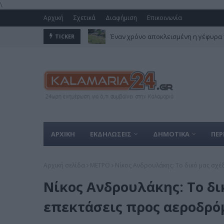
\
Αρχική
Σχετικά
Διαφήμιση
Επικοινωνία
Έναν χρόνο αποκλεισμένη η γέφυρα 
TICKER
Το Μετρό μπαίνει στην Καλαμαριά – Ξε
ΑΡΧΙΚΗ
ΕΚΔΗΛΩΣΕΙΣ
ΔΗΜΟΤΙΚΑ
ΠΕΡ
Αρχική σελίδα
ΜΕΤΡΟ
Νίκος Ανδρουλάκης: Tο δικό μας σχέ
Νίκος Ανδρουλάκης: Tο δι
επεκτάσεις προς αεροδρόμ