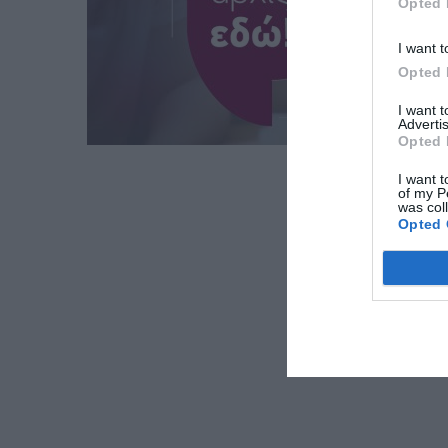
Opted 
I want t
Opted 
I want 
Advertis
Opted 
I want t
of my P
was col
Opted 